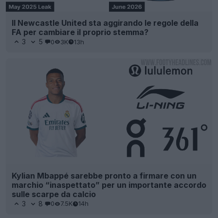
Il Newcastle United sta aggirando le regole della
FA per cambiare il proprio stemma?
3
5
0
3K
13h
Kylian Mbappé sarebbe pronto a firmare con un
marchio “inaspettato” per un importante accordo
sulle scarpe da calcio
3
8
0
7.5K
14h