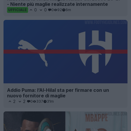
- Niente più maglie realizzate internamente
0
0
0
92
6m
UFFICIALE
Addio Puma: l’Al-Hilal sta per firmare con un
nuovo fornitore di maglie
2
2
0
337
31m