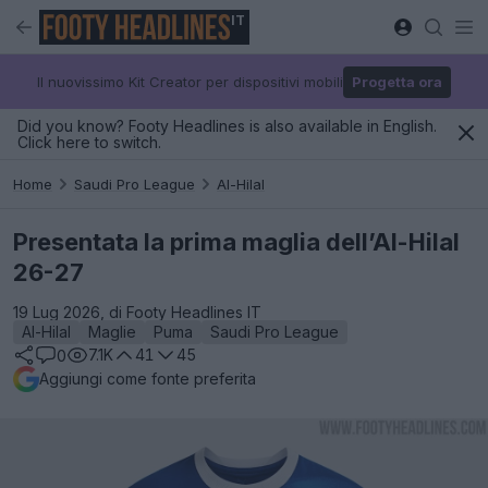
IT
Il nuovissimo Kit Creator per dispositivi mobili
Progetta ora
Did you know? Footy Headlines is also available in English.
Click here to switch.
Home
Saudi Pro League
Al-Hilal
Presentata la prima maglia dell’Al-Hilal
26-27
19 Lug 2026, di Footy Headlines IT
Al-Hilal
Maglie
Puma
Saudi Pro League
7.1K
41
45
0
Aggiungi come fonte preferita