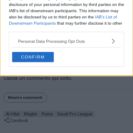
disclosure of your personal information by third parties on the
IAB’s list of downstream participants. This information may
also be disclosed by us to third parties on the
IAB’s List of
Downstream Participants
that may further disclose it to other
third parties.
Personal Data Processing Opt Outs
CONFIRM
Ti piace la nuova prima maglia dell’Al-Hilal 26-27?
Lascia un commento qui sotto.
Mostra commenti
Al-Hilal
Maglie
Puma
Saudi Pro League
Condividi