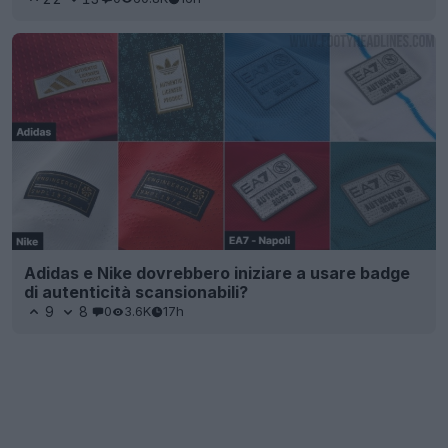
Adidas e Nike dovrebbero iniziare a usare badge
di autenticità scansionabili?
9
8
0
3.6K
17h