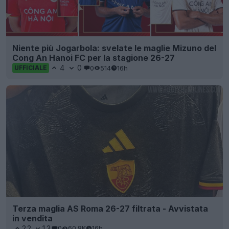
Niente più Jogarbola: svelate le maglie Mizuno del
Cong An Hanoi FC per la stagione 26-27
4
0
0
514
16h
UFFICIALE
Terza maglia AS Roma 26-27 filtrata - Avvistata
in vendita
22
13
0
60.8K
16h