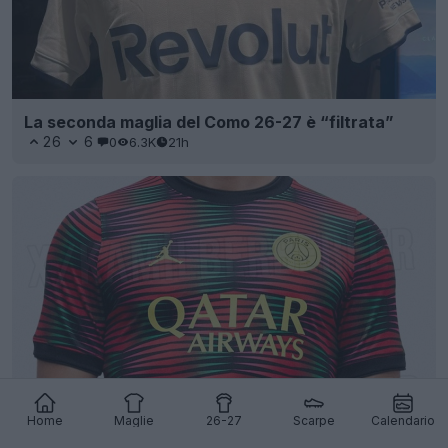
La seconda maglia del Como 26-27 è “filtrata”
26
6
0
6.3K
21h
È avvenuta la filtrazione dell’audace maglia pre-
Home
Maglie
26-27
Scarpe
Calendario
partita del PSG per la stagione 26-27