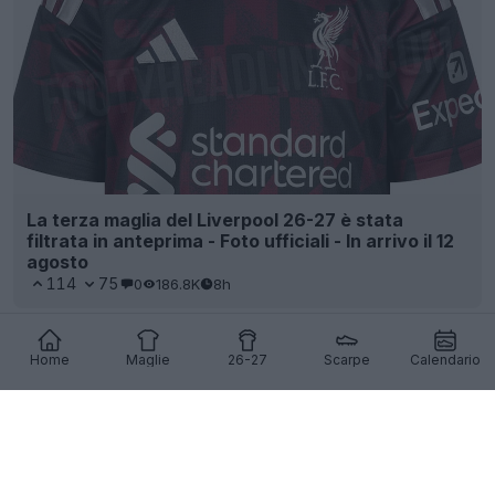
La terza maglia del Liverpool 26-27 è stata
filtrata in anteprima - Foto ufficiali - In arrivo il 12
agosto
114
75
0
186.8K
8h
Home
Maglie
26-27
Scarpe
Calendario