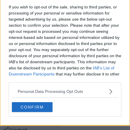
If you wish to opt-out of the sale, sharing to third parties, or
processing of your personal or sensitive information for
targeted advertising by us, please use the below opt-out
section to confirm your selection. Please note that after your
opt-out request is processed you may continue seeing
interest-based ads based on personal information utilized by
us or personal information disclosed to third parties prior to
your opt-out. You may separately opt-out of the further
disclosure of your personal information by third parties on the
IAB’s list of downstream participants. This information may
also be disclosed by us to third parties on the
IAB’s List of
Downstream Participants
that may further disclose it to other
third parties.
Ti piacciono i nuovi palloni da gioco ufficiali Kipsta Ligue
1 & Ligue 225-26? Facci sapere nei commenti.
Personal Data Processing Opt Outs
CONFIRM
Mostra commenti
Palloni
Decathlon
Ligue 1
Condividi