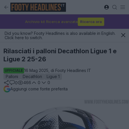
IT
Archivio kit Ricerca avanzata
Ricerca ora
Did you know? Footy Headlines is also available in English.
Click here to switch.
Rilasciati i palloni Decathlon Ligue 1 e
Ligue 2 25-26
16 Mag 2025, di Footy Headlines IT
UFFICIALE
Palloni
Decathlon
Ligue 1
466
0
0
0
Aggiungi come fonte preferita