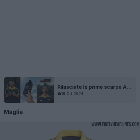
Rilasciate le prime scarpe Adidas Predator 'BelliGold' firmate - disponibili dal 18 ottobre
16 Ott 2024
Maglia