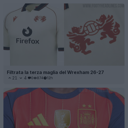
Filtrata la terza maglia del Wrexham 26-27
21
4
0
874
12h
Adidas Spagna: lanciata l’edizione “World Cup
Winners 2 Star Maglia” per i Mondiali 2026 –
Disponibile dalla prossima settimana
36
17
0
35K
12h
UFFICIALE