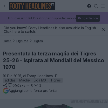
IT
Il nuovissimo Kit Creator per dispositivi mobili
Progetta ora
Did you know? Footy Headlines is also available in English.
Click here to switch.
Home
Liga MX
Tigres
Presentata la terza maglia dei Tigres
25-26 - Ispirata ai Mondiali del Messico
1970
19 Dic 2025, di Footy Headlines IT
adidas
Maglie
Liga MX
Tigres
273
0
1
0
Aggiungi come fonte preferita