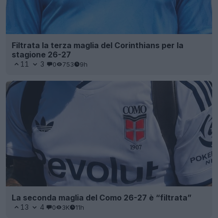
La seconda maglia del Como 26-27 è “filtrata”
13
4
0
3K
11h