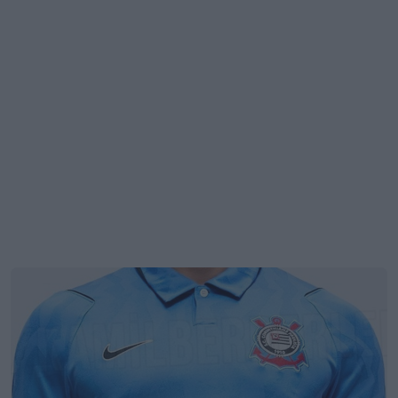
Filtrata la terza maglia del Corinthians per la
stagione 26-27
11
3
0
753
9h