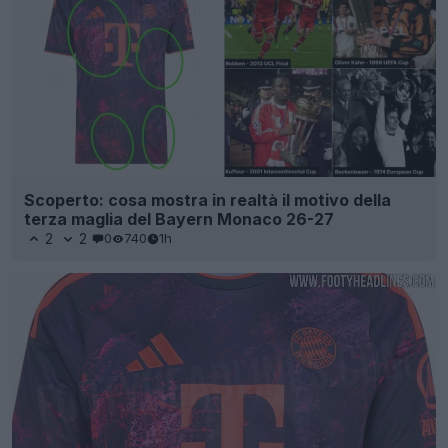
Scoperto: cosa mostra in realtà il motivo della
terza maglia del Bayern Monaco 26-27
2
2
0
740
1h
La terza maglia del Bayern München 26-27 è
stata filtrata - Foto ufficiali
78
49
0
100.6K
3h