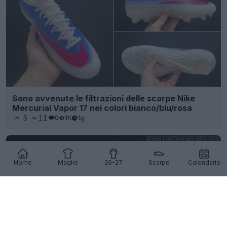
Sono avvenute le filtrazioni delle scarpe Nike
Mercurial Vapor 17 nei colori bianco/blu/rosa
5
11
0
1K
1g
Home
Maglie
26-27
Scarpe
Calendario