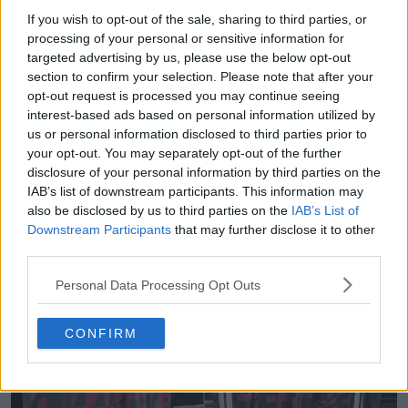
If you wish to opt-out of the sale, sharing to third parties, or
processing of your personal or sensitive information for
targeted advertising by us, please use the below opt-out
section to confirm your selection. Please note that after your
opt-out request is processed you may continue seeing
interest-based ads based on personal information utilized by
us or personal information disclosed to third parties prior to
your opt-out. You may separately opt-out of the further
Svelata la seconda maglia 26-27 dell’RB Lipsia: un
disclosure of your personal information by third parties on the
omaggio al Giardino Botanico di Lipsia
IAB’s list of downstream participants. This information may
38
36
0
1.6K
7h
UFFICIALE
also be disclosed by us to third parties on the
IAB’s List of
Downstream Participants
that may further disclose it to other
third parties.
Personal Data Processing Opt Outs
CONFIRM