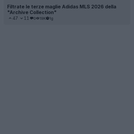
Filtrate le terze maglie Adidas MLS 2026 della
"Archive Collection"
47
11
0
19K
1g