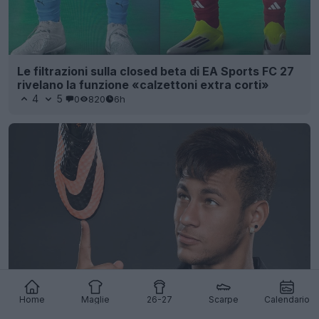
Le filtrazioni sulla closed beta di EA Sports FC 27
rivelano la funzione «calzettoni extra corti»
4
5
0
820
6h
Home
Maglie
26-27
Scarpe
Calendario