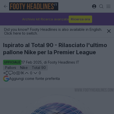
IT
Archivio kit Ricerca avanzata
Ricerca ora
Did you know? Footy Headlines is also available in English.
Click here to switch.
Ispirato al Total 90 - Rilasciato l'ultimo
pallone Nike per la Premier League
17 Feb 2025, di Footy Headlines IT
UFFICIALE
Palloni
Nike
Total 90
1K
0
0
0
Aggiungi come fonte preferita