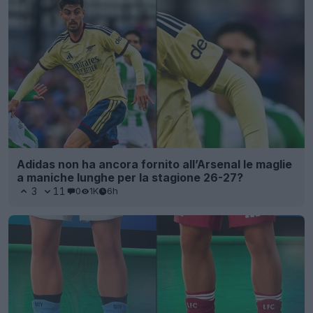
Adidas non ha ancora fornito all’Arsenal le maglie
a maniche lunghe per la stagione 26-27?
3
11
0
1K
6h