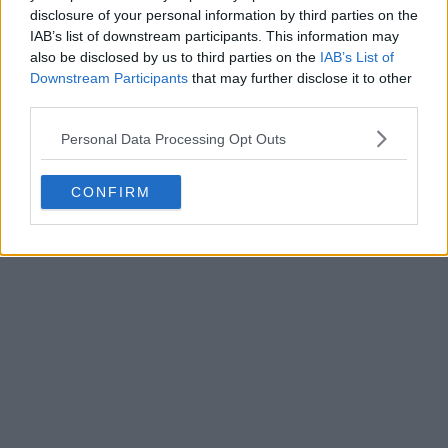
disclosure of your personal information by third parties on the
Filtrate le terze maglie Adidas MLS 2026 della
IAB’s list of downstream participants. This information may
"Archive Collection"
also be disclosed by us to third parties on the
IAB’s List of
43
10
0
17.3K
9h
Downstream Participants
that may further disclose it to other
third parties.
Personal Data Processing Opt Outs
CONFIRM