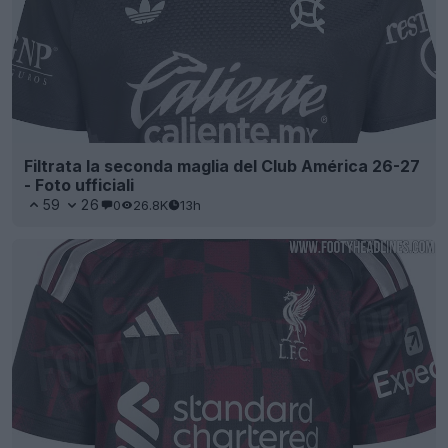
Filtrata la seconda maglia del Club América 26-27
- Foto ufficiali
59
26
0
26.8K
13h