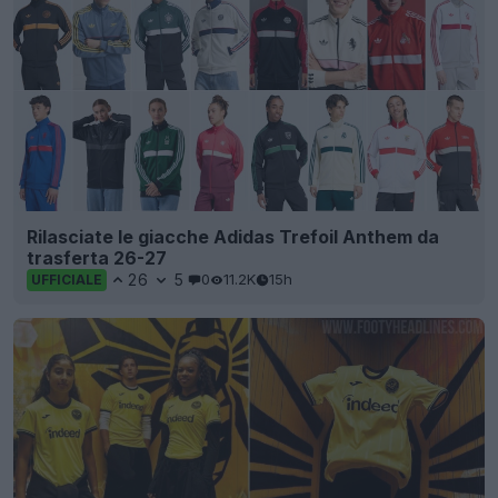
Rilasciate le giacche Adidas Trefoil Anthem da
trasferta 26-27
26
5
0
11.2K
15h
UFFICIALE