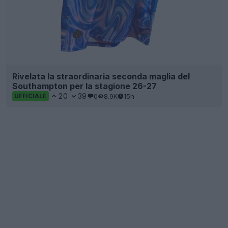
Rivelata la straordinaria seconda maglia del
Southampton per la stagione 26-27
20
39
0
8.9K
15h
UFFICIALE