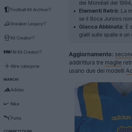
dei Mondiali del 1994,
Football Kit Archive
Elementi Retrò:
La ma
se il Boca Juniors no
Sneaker Legacy
Giacca Abbinata:
È s
gialli sulle spalle e u
Kit Creator
FM Kit Creator
Aggiornamento:
second
addirittura tre
maglie
retr
Altre categorie
usano due dei modelli
Ad
MARCHI
Adidas
Nike
Puma
COMPETIZIONI