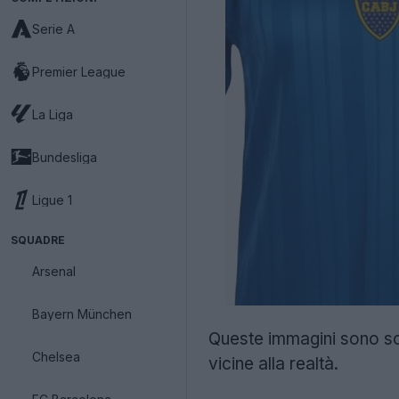
Serie A
Premier League
La Liga
Bundesliga
Ligue 1
SQUADRE
Arsenal
Bayern München
Queste immagini sono sol
Chelsea
vicine alla realtà.