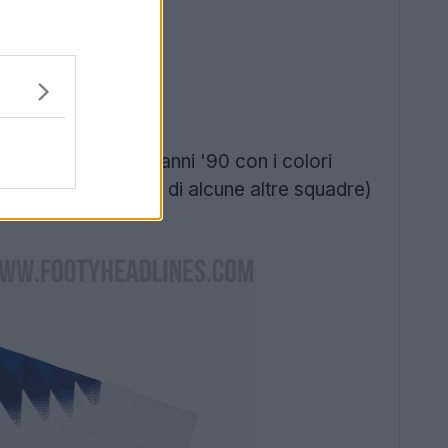
esign Adidas degli anni '90 con i colori
 della Germania (e di alcune altre squadre)