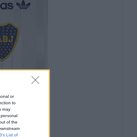
sonal or
ection to
ou may
 personal
out of the
 downstream
B’s List of