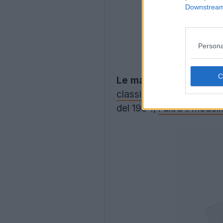
Downstream 
Persona
Le maglie retrò Adida
classici
del Boca. Una pre
del 1994,
l'altra il mode