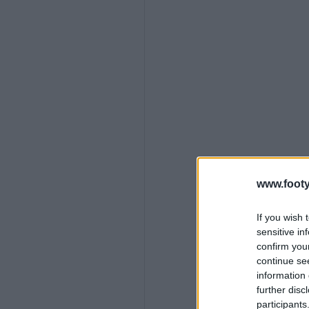
www.footy
If you wish 
sensitive in
confirm you
continue se
information 
further disc
participants