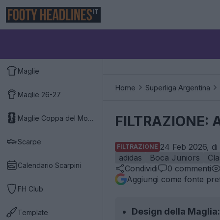
IT
Maglie
Home
Superliga Argentina
Maglie 26-27
FILTRAZIONE: A
Maglie Coppa del Mondo 2026
Scarpe
24 Feb 2026, di
FILTRAZIONE
adidas
Boca Juniors
Cla
Calendario Scarpini
Condividi
0
commenti
Aggiungi come fonte pref
FH Club
Design della Maglia:
Template