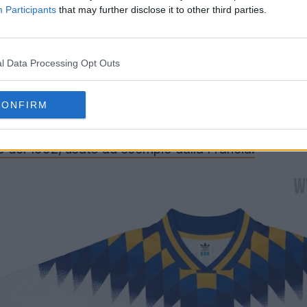
Participants
that may further disclose it to other third parties.
l Data Processing Opt Outs
CONFIRM
s CA Boca Juniors 2026
uniscono due dei migliori d
senta il famoso stile a chevron della maglia Adidas
llo del 1992, usato ad esempio dalla Francia.