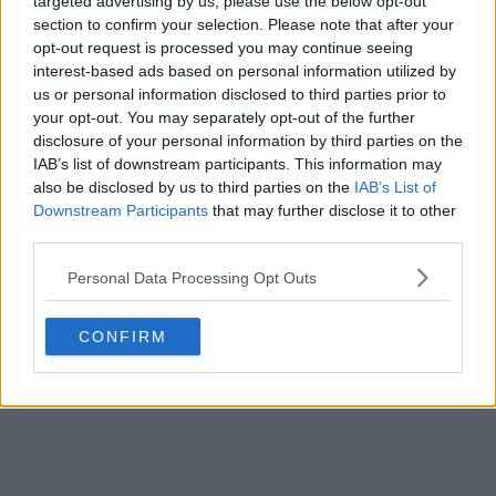
targeted advertising by us, please use the below opt-out
section to confirm your selection. Please note that after your
opt-out request is processed you may continue seeing
interest-based ads based on personal information utilized by
us or personal information disclosed to third parties prior to
your opt-out. You may separately opt-out of the further
disclosure of your personal information by third parties on the
IAB’s list of downstream participants. This information may
also be disclosed by us to third parties on the
IAB’s List of
Downstream Participants
that may further disclose it to other
third parties.
Presentata la prima maglia 2026-2027 dell’SV
Personal Data Processing Opt Outs
Zulte Waregem
2
3
0
230
5h
CONFIRM