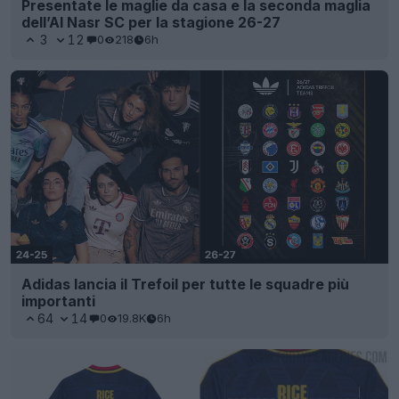
Presentate le maglie da casa e la seconda maglia
dell’Al Nasr SC per la stagione 26-27
3
12
0
218
6h
Adidas lancia il Trefoil per tutte le squadre più
importanti
64
14
0
19.8K
6h