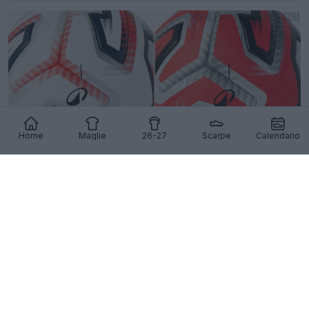
Home
Maglie
26-27
Scarpe
Calendario
Presentato il pallone Kipsta della Belgian Pro
League 26-27
7
1
0
409
10h