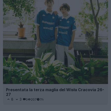
Presentata la terza maglia del Wisła Cracovia 26-
27
8
3
0
207
7h