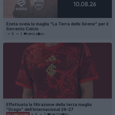
Ezeta svela la maglia “La Terra delle Sirene” per il
Sorrento Calcio
6
1
0
163
6h
Effettuata la filtrazione della terza maglia
“Drago” dell’Internacional 26-27
6
5
0
709
6h
FILTRAZIONE