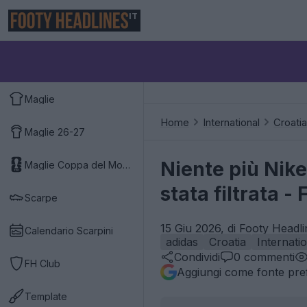
IT
Maglie
Home
International
Croatia
Maglie 26-27
Niente più Nike
Maglie Coppa del Mondo 2026
stata filtrata - 
Scarpe
15 Giu 2026, di Footy Headli
Calendario Scarpini
adidas
Croatia
Internati
Condividi
0
commenti
FH Club
Aggiungi come fonte pref
Template