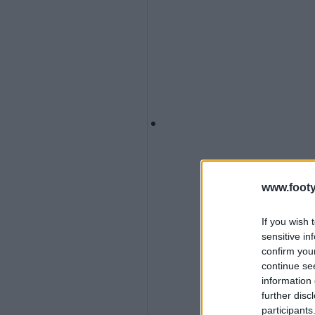
www.footy
If you wish 
sensitive in
confirm you
continue se
information 
further disc
participants