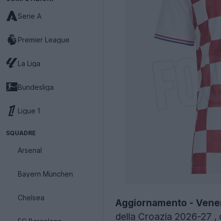
Serie A
Premier League
La Liga
Bundesliga
Ligue 1
SQUADRE
Arsenal
Bayern München
Chelsea
Aggiornamento - Vener
della Croazia 2026-27
, 