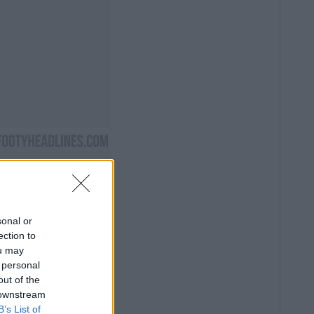
sonal or
ection to
ou may
 personal
out of the
 downstream
B’s List of