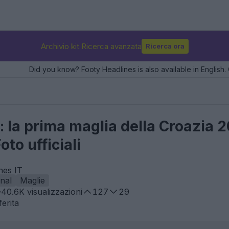
Archivio kit Ricerca avanzata
Ricerca ora
Did you know? Footy Headlines is also available in English. 
: la prima maglia della Croazia 
Foto ufficiali
nes IT
onal
Maglie
40.6K
visualizzazioni
127
29
erita