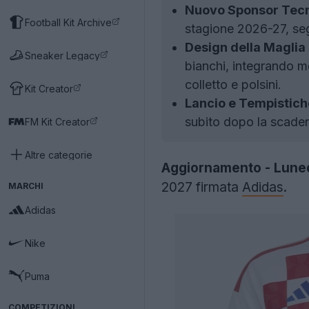
Nuovo Sponsor Tecn
Football Kit Archive
stagione 2026-27, seg
Design della Maglia
Sneaker Legacy
bianchi, integrando mot
colletto e polsini.
Kit Creator
Lancio e Tempistich
subito dopo la scaden
FM Kit Creator
Altre categorie
Aggiornamento - Luned
2027 firmata
Adidas
.
MARCHI
Adidas
Nike
Puma
COMPETIZIONI