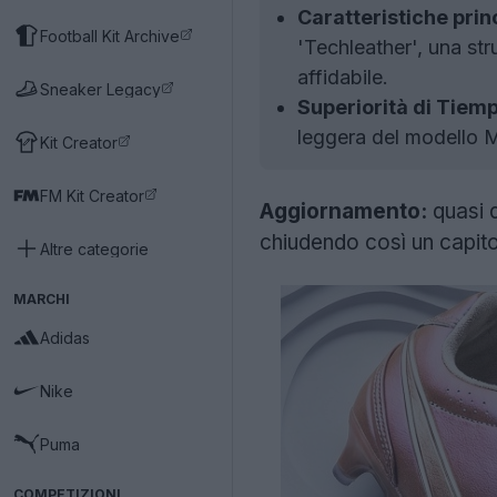
Caratteristiche pri
Football Kit Archive
'Techleather', una str
affidabile.
Sneaker Legacy
Superiorità di Tiemp
leggera del modello Ma
Kit Creator
FM Kit Creator
Aggiornamento:
quasi 
chiudendo così un capito
Altre categorie
MARCHI
Adidas
Nike
Puma
COMPETIZIONI