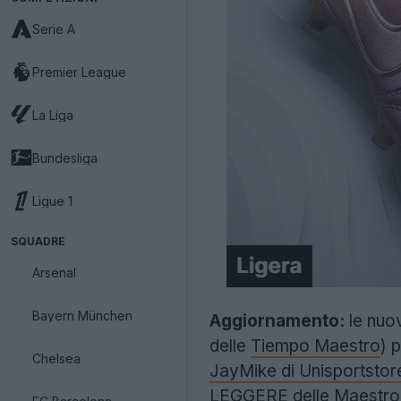
Serie A
Premier League
La Liga
Bundesliga
Ligue 1
SQUADRE
Arsenal
Bayern München
Aggiornamento:
le nuo
delle
Tiempo Maestro
) 
Chelsea
JayMike di Unisportstore
LEGGERE delle Maestro di 