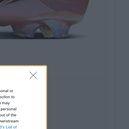
sonal or
ection to
ou may
 personal
out of the
 downstream
B’s List of