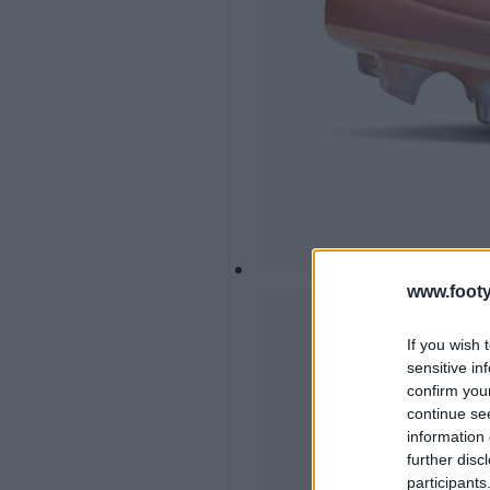
www.footy
If you wish 
sensitive in
confirm you
continue se
information 
further disc
participants