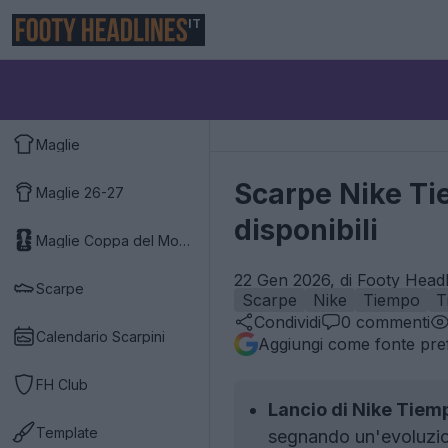
IT
Maglie
Scarpe Nike Ti
Maglie 26-27
disponibili
Maglie Coppa del Mondo 2026
22 Gen 2026, di Footy Headl
Scarpe
Scarpe
Nike
Tiempo
T
Condividi
0
commenti
Calendario Scarpini
Aggiungi come fonte pref
FH Club
Lancio di Nike Tiem
Template
segnando un'evoluzion