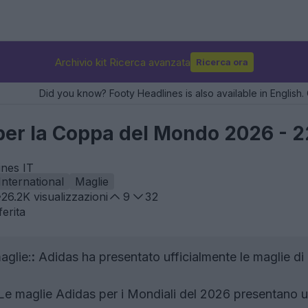
Archivio kit Ricerca avanzata
Ricerca ora
Did you know? Footy Headlines is also available in English. 
per la Coppa del Mondo 2026 - 
ines IT
International
Maglie
26.2K
visualizzazioni
9
32
erita
aglie:
:
Adidas ha presentato ufficialmente le maglie di 
e maglie Adidas per i Mondiali del 2026 presentano un