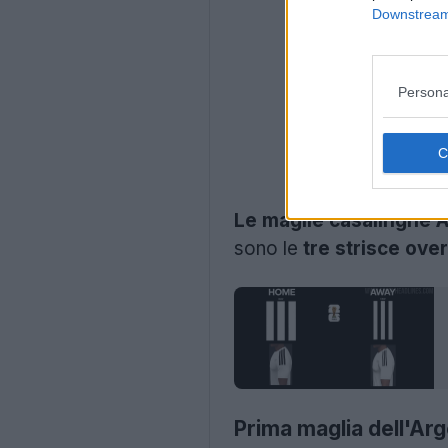
Downstream 
Persona
Le maglie casalinghe A
sono le
tre strisce ove
Prima maglia dell'Arg