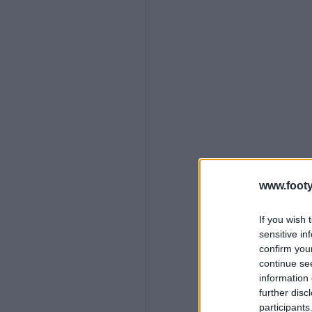
www.footy
If you wish 
sensitive in
confirm you
continue se
information 
further disc
participants