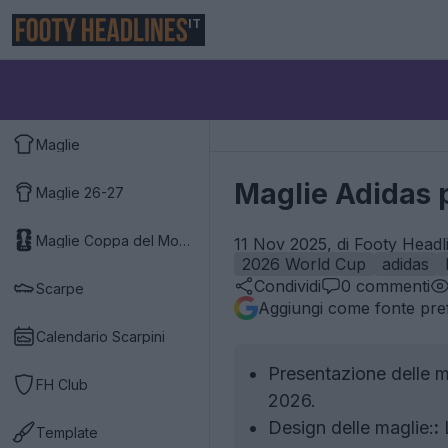
IT
Maglie
Maglie Adidas 
Maglie 26-27
Maglie Coppa del Mondo 2026
11 Nov 2025, di Footy Headl
2026 World Cup
adidas
Condividi
0
commenti
Scarpe
Aggiungi come fonte pref
Calendario Scarpini
Presentazione delle m
FH Club
2026.
Design delle maglie:
:
L
Template