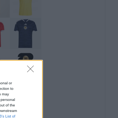
sonal or
ection to
ou may
 personal
out of the
 downstream
B’s List of