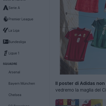
Serie A
Premier League
La Liga
Bundesliga
Ligue 1
SQUADRE
Arsenal
Il poster di Adidas non
Bayern München
vedremo la maglia del Cile
Chelsea