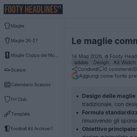
IT
Maglie
Le maglie comm
Maglie 26-27
Maglie Coppa del Mondo 2026
14 Mag 2026, di Footy Headl
adidas
Design
Kit Watch
Condividi
0
commenti
Scarpe
Aggiungi come fonte pref
Calendario Scarpini
Design delle magli
FH Club
tradizionale, con desig
Formula standardizz
Template
rimuovendo gli sponsor 
Obiettivo principale:
Football Kit Archive