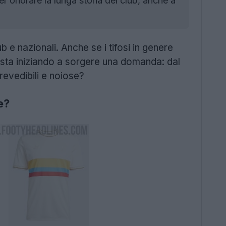
r onorare la lunga storia del club, anche a
e nazionali. Anche se i tifosi in genere
o, sta iniziando a sorgere una domanda: dal
revedibili e noiose?
e?