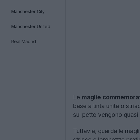
Manchester City
Manchester United
Real Madrid
Le
maglie commemorat
base a tinta unita o stri
sul petto vengono quasi 
Tuttavia, guarda le magl
strisce e larghezze prati