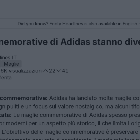
Did you know? Footy Headlines is also available in English. 
emorative di Adidas stanno div
ines IT
Maglie
6K
visualizzazioni
22
41
erita
e commemorative:
Adidas ha lanciato molte maglie 
n puliti e un focus sul valore nostalgico, ma alcuni tifos
ata:
Le maglie commemorative di Adidas spesso present
moderni per un aspetto più storico, il che limita l'origin
L'obiettivo delle maglie commemorative è preservare la 