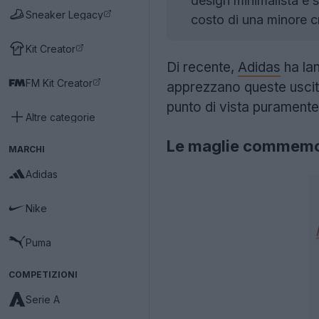
design minimalista e 
Sneaker Legacy
costo di una minore c
Kit Creator
Di recente,
Adidas
ha la
FM Kit Creator
apprezzano queste uscite
punto di vista puramente
Altre categorie
Le maglie commemor
MARCHI
Adidas
Nike
Puma
COMPETIZIONI
Serie A