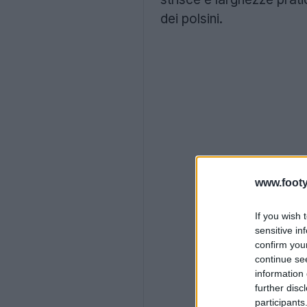
dei polsini.
www.footy
If you wish 
sensitive in
confirm you
continue se
information 
further disc
participants