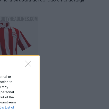
sonal or
ection to
ou may
 personal
out of the
 downstream
B’s List of