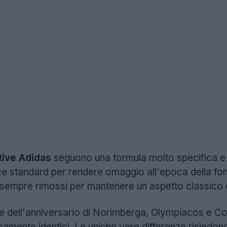
ive Adidas
seguono una formula molto specifica e 
sce standard per rendere omaggio all'epoca della fon
sempre rimossi per mantenere un aspetto classico e
ie dell'anniversario di Norimberga, Olympiacos e C
camente identici. Le uniche vere differenze risiedono n