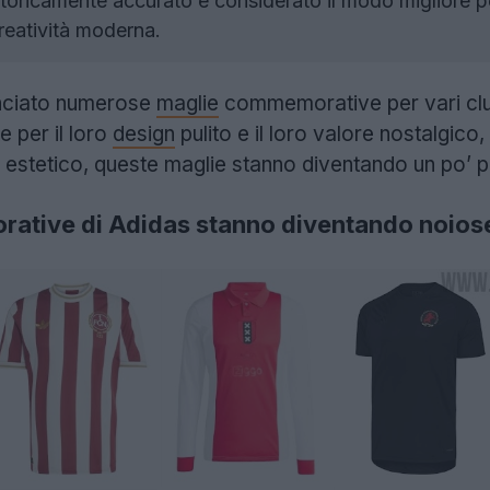
storicamente accurato è considerato il modo migliore pe
reatività moderna.
nciato numerose
maglie
commemorative per vari club 
 per il loro
design
pulito e il loro valore nostalgic
 estetico, queste maglie stanno diventando un po’ p
ative di Adidas stanno diventando noios