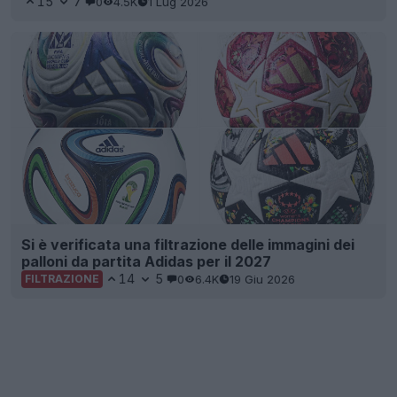
15
7
0
4.5K
1 Lug 2026
Si è verificata una filtrazione delle immagini dei
palloni da partita Adidas per il 2027
14
5
0
6.4K
19 Giu 2026
FILTRAZIONE