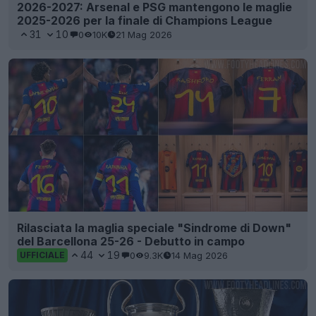
2026-2027: Arsenal e PSG mantengono le maglie
2025-2026 per la finale di Champions League
31
10
0
10K
21 Mag 2026
Rilasciata la maglia speciale "Sindrome di Down"
del Barcellona 25-26 - Debutto in campo
44
19
0
9.3K
14 Mag 2026
UFFICIALE