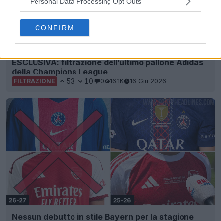
Personal Data Processing Opt Outs
CONFIRM
ESCLUSIVA: filtrazione dell’ultimo pallone Adidas
della Champions League
53
10
0
16.1K
16 Giu 2026
FILTRAZIONE
Nessun debutto in stile Bayern per la stagione