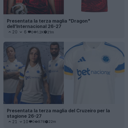
Presentata la terza maglia "Dragon"
dell’Internacional 26-27
20
6
0
1.2K
21m
Presentata la terza maglia del Cruzeiro per la
stagione 26-27
21
10
0
878
22m