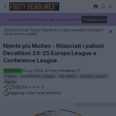
IT
Il nuovissimo Kit Creator per dispositivi mobili
Progetta ora
Did you know? Footy Headlines is also available in English.
Click here to switch.
Niente più Molten - Rilasciati i palloni
Decathlon 24-25 Europa League e
Conference League
18 Lug 2024, di Footy Headlines IT
UFFICIALE
Palloni
Conference League
Decathlon
Europa League
Kipsta
176
0
0
0
Aggiungi come fonte preferita