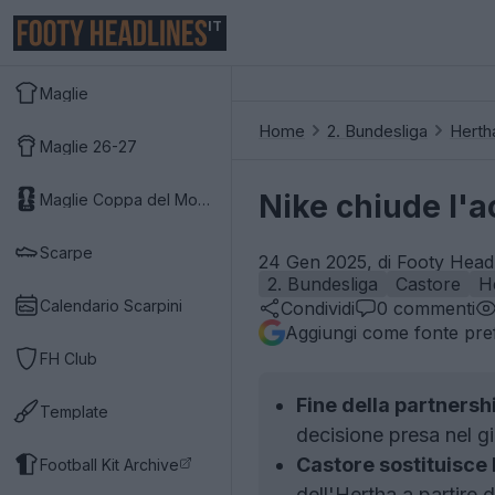
IT
Maglie
Home
2. Bundesliga
Herth
Maglie 26-27
Nike chiude l'a
Maglie Coppa del Mondo 2026
Scarpe
24 Gen 2025, di Footy Headl
2. Bundesliga
Castore
H
Calendario Scarpini
Condividi
0
commenti
Aggiungi come fonte pref
FH Club
Fine della partnersh
Template
decisione presa nel gi
Castore sostituisce 
Football Kit Archive
dell'Hertha a partire 