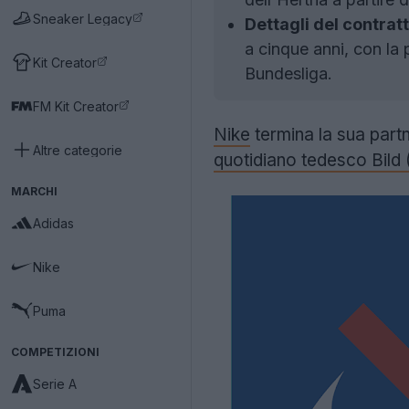
Sneaker Legacy
Dettagli del contrat
a cinque anni, con la 
Kit Creator
Bundesliga.
FM Kit Creator
Nike
termina la sua partn
Altre categorie
quotidiano tedesco Bild 
MARCHI
Adidas
Nike
Puma
COMPETIZIONI
Serie A