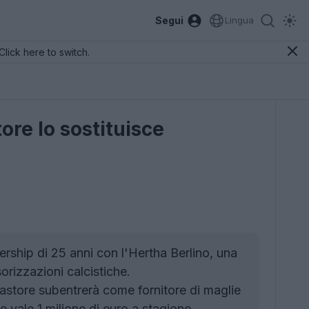
Segui
Lingua
Click here to switch.
ore lo sostituisce
rship di 25 anni con l'Hertha Berlino, una
orizzazioni calcistiche.
Castore subentrerà come fornitore di maglie
 vale 1 milione di euro a stagione.