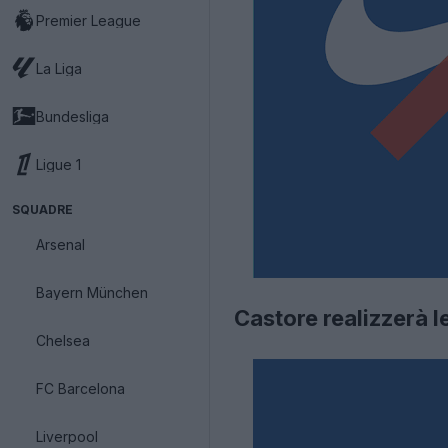
Premier League
La Liga
Bundesliga
Ligue 1
SQUADRE
Arsenal
Bayern München
Castore realizzerà l
Chelsea
FC Barcelona
Liverpool