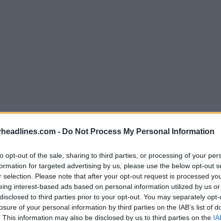
headlines.com -
Do Not Process My Personal Information
to opt-out of the sale, sharing to third parties, or processing of your per
tata presa nel giugno 2024. L'Hertha ha ricevuto da 
formation for targeted advertising by us, please use the below opt-out s
r selection. Please note that after your opt-out request is processed y
er 12 anni nel 2013.
eing interest-based ads based on personal information utilized by us or
disclosed to third parties prior to your opt-out. You may separately opt-
losure of your personal information by third parties on the IAB’s list of
. This information may also be disclosed by us to third parties on the
IA