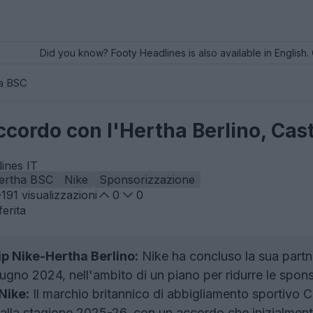
Did you know? Footy Headlines is also available in English. 
a BSC
ccordo con l'Hertha Berlino, Cast
ines IT
ertha BSC
Nike
Sponsorizzazione
191
visualizzazioni
0
0
erita
ip Nike-Hertha Berlino:
Nike ha concluso la sua partne
ugno 2024, nell'ambito di un piano per ridurre le spons
Nike:
Il marchio britannico di abbigliamento sportivo 
dalla stagione 2025-26, con un accordo che inizialmente