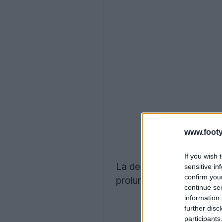
www.footy
If you wish 
La decisione di Nike è s
sensitive in
confirm you
prolungato il contratto p
continue se
information 
further disc
participants