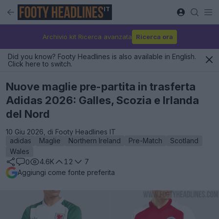
IT
Archivio kit Ricerca avanzata
Ricerca ora
Did you know? Footy Headlines is also available in English.
Click here to switch.
Nuove maglie pre-partita in trasferta
Adidas 2026: Galles, Scozia e Irlanda
del Nord
10 Giu 2026, di Footy Headlines IT
adidas
Maglie
Northern Ireland
Pre-Match
Scotland
Wales
4.6K
12
7
0
Aggiungi come fonte preferita