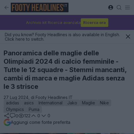
IT
Archivio kit Ricerca avanzata
Ricerca ora
Did you know? Footy Headlines is also available in English.
Click here to switch.
Panoramica delle maglie delle
Olimpiadi 2024 di calcio femminile -
Tutte le 12 squadre - Stemmi mancanti,
cambi di marca e maglie Adidas senza
le 3 strisce
27 Lug 2024, di Footy Headlines IT
adidas
asics
International
Jako
Maglie
Nike
Olympics
Puma
122
0
0
0
Aggiungi come fonte preferita