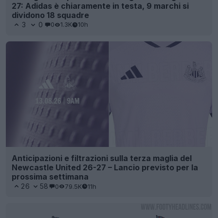
27: Adidas è chiaramente in testa, 9 marchi si
dividono 18 squadre
3
0
0
1.3K
10h
Anticipazioni e filtrazioni sulla terza maglia del
Newcastle United 26-27 – Lancio previsto per la
prossima settimana
26
58
0
79.5K
11h