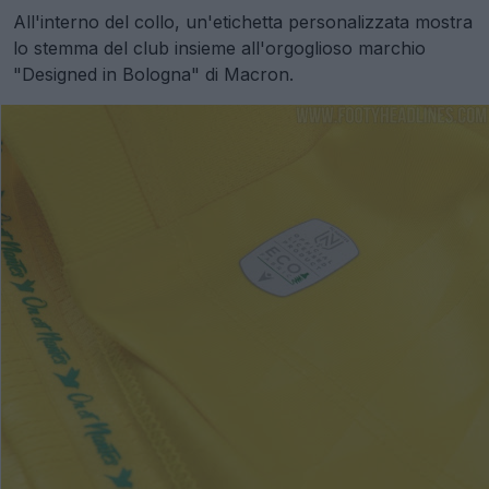
All'interno del collo, un'etichetta personalizzata mostra
lo stemma del club insieme all'orgoglioso marchio
"Designed in Bologna" di Macron.