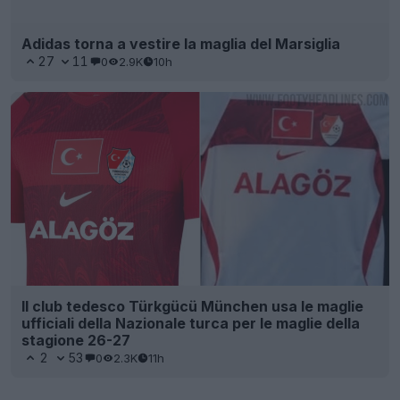
Adidas torna a vestire la maglia del Marsiglia
27
11
0
2.9K
10h
Il club tedesco Türkgücü München usa le maglie
ufficiali della Nazionale turca per le maglie della
stagione 26-27
2
53
0
2.3K
11h