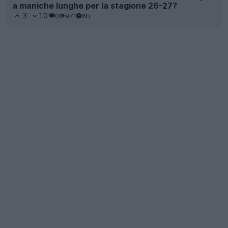
a maniche lunghe per la stagione 26-27?
3
10
0
971
6h