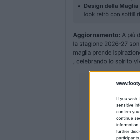
Design della Maglia 
look retrò con sottili r
Aggiornamento:
A più d
la stagione 2026-27 sono 
maglia prende ispirazione 
, celebrando lo spirito vi
www.footy
If you wish 
sensitive in
confirm you
continue se
information 
further disc
participants