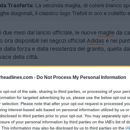
da Trasferta:
La seconda maglia, di colore bianco sporc
ighe diagonali, il classico logo Trefoil in oro e colletto e
i due mesi dal lancio ufficiale, le nuove
maglie
da ca
ora disponibili nei negozi ufficiali
Adidas
e nei punti
dalla forza e dalla resistenza del granito, quella da 
vace della città.
headlines.com -
Do Not Process My Personal Information
to opt-out of the sale, sharing to third parties, or processing of your per
formation for targeted advertising by us, please use the below opt-out s
r selection. Please note that after your opt-out request is processed y
eing interest-based ads based on personal information utilized by us or
disclosed to third parties prior to your opt-out. You may separately opt-
losure of your personal information by third parties on the IAB’s list of
. This information may also be disclosed by us to third parties on the
IA