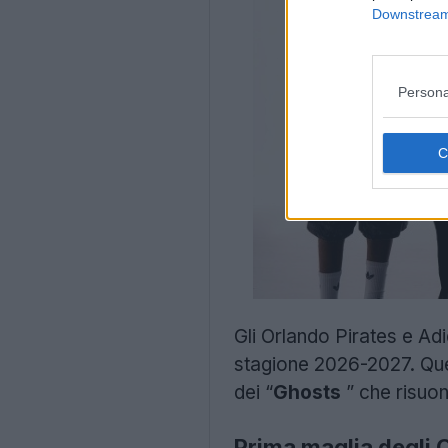
Downstream 
Persona
Gli Orlando Pirates e Adi
stagione 2026-2027. Que
dei “
Ghosts
” che risuona
Prima maglia degli 