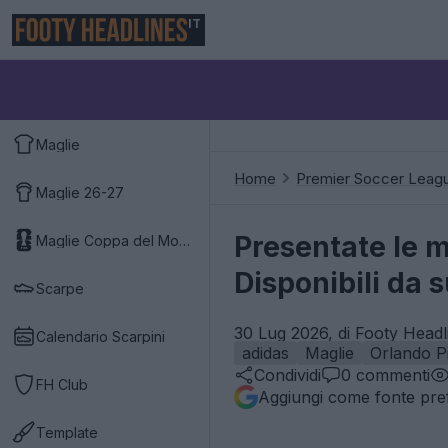
IT
Maglie
Home
Premier Soccer Leag
Maglie 26-27
Presentate le m
Maglie Coppa del Mondo 2026
Disponibili da 
Scarpe
30 Lug 2026, di Footy Headl
Calendario Scarpini
adidas
Maglie
Orlando P
Condividi
0
commenti
FH Club
Aggiungi come fonte pref
Template