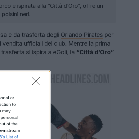
o e ispirata alla “Città d’Oro”, offre un
 polsini neri.
sa e da trasferta degli
Orlando Pirates
per
 vendita ufficiali del club. Mentre la prima
trasferta si ispira a eGoli, la
“Città d’Oro”
sonal or
ection to
ou may
 personal
out of the
 downstream
B’s List of