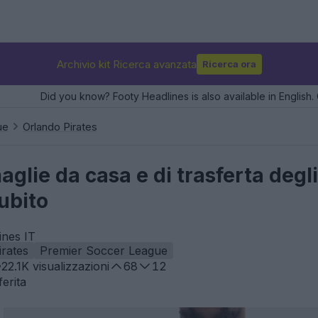
Archivio kit Ricerca avanzata
Ricerca ora
Did you know? Footy Headlines is also available in English. 
ue
Orlando Pirates
aglie da casa e di trasferta degl
subito
ines IT
irates
Premier Soccer League
22.1K
visualizzazioni
68
12
erita