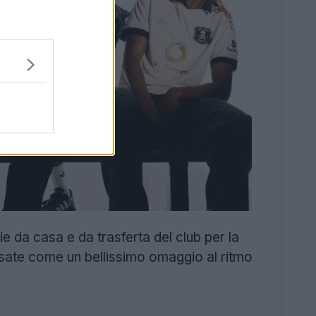
e da casa e da trasferta del club per la
sate come un bellissimo omaggio al ritmo