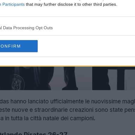
Participants
that may further disclose it to other third parties.
l Data Processing Opt Outs
CONFIRM
das hanno lanciato ufficialmente le nuovissime magli
ste nuove e straordinarie creazioni sono state pen
 in tutta la città natale dei campioni.
Orlando Pirates 26-27