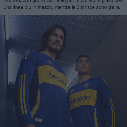
inferiori, con grandi pannelli gialli. Il colletto è giallo con
una linea blu in mezzo, mentre le 3 strisce sono gialle.