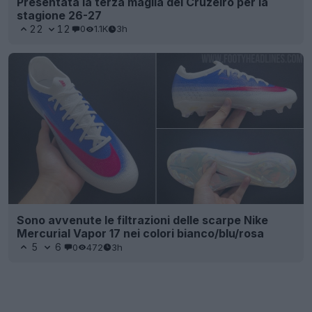
Presentata la terza maglia del Cruzeiro per la
stagione 26-27
22
12
0
1.1K
3h
Sono avvenute le filtrazioni delle scarpe Nike
Mercurial Vapor 17 nei colori bianco/blu/rosa
5
6
0
472
3h