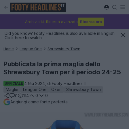
IT
Archivio kit Ricerca avanzata
Ricerca ora
Did you know? Footy Headlines is also available in English.
Click here to switch.
Home
League One
Shrewsbury Town
Pubblicata la prima maglia dello
Shrewsbury Town per il periodo 24-25
4 Giu 2024, di Footy Headlines IT
UFFICIALE
Maglie
League One
Oxen
Shrewsbury Town
114
0
0
0
Aggiungi come fonte preferita