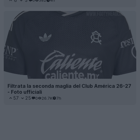
6
5
0
382
4h
Filtrata la seconda maglia del Club América 26-27
- Foto ufficiali
57
25
0
26.7K
7h