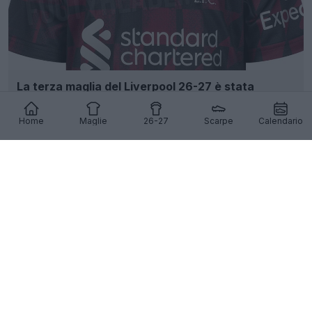
La terza maglia del Liverpool 26-27 è stata
filtrata in anteprima - Foto ufficiali - In arrivo il 12
agosto
Home
Maglie
26-27
Scarpe
Calendario
114
74
0
186.5K
7h