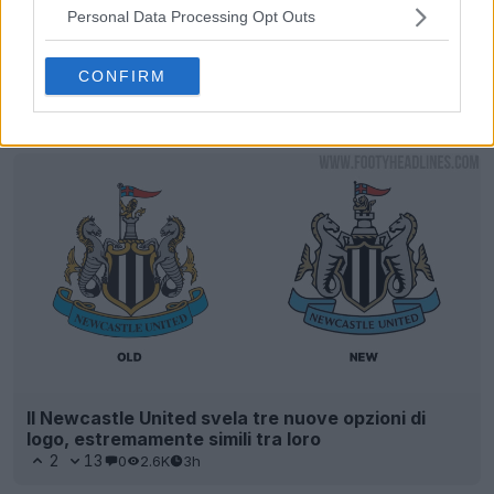
Personal Data Processing Opt Outs
CONFIRM
Il Newcastle United svela tre nuove opzioni di
logo, estremamente simili tra loro
2
13
0
2.6K
3h