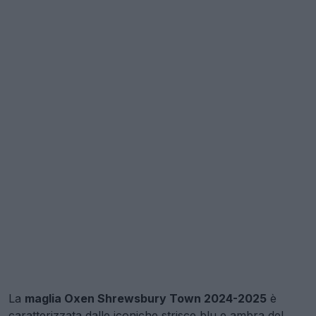
La
maglia Oxen Shrewsbury Town 2024-2025
è
caratterizzata dalle iconiche strisce blu e ambra del