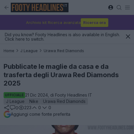
IT
Archivio kit Ricerca avanzata
Ricerca ora
Did you know? Footy Headlines is also available in English.
Click here to switch.
Home
J League
Urawa Red Diamonds
Pubblicate le maglie da casa e da
trasferta degli Urawa Red Diamonds
2025
21 Dic 2024, di Footy Headlines IT
UFFICIALE
J League
Nike
Urawa Red Diamonds
223
0
0
0
Aggiungi come fonte preferita