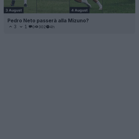
Pedro Neto passerà alla Mizuno?
3
1
0
302
4h