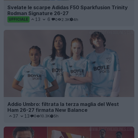
Svelate le scarpe Adidas F50 Sparkfusion Trinity
Rodman Signature 26-27
13
6
0
2.3K
4h
UFFICIALE
Addio Umbro: filtrata la terza maglia del West
Ham 26-27 firmata New Balance
37
13
0
10.3K
5h