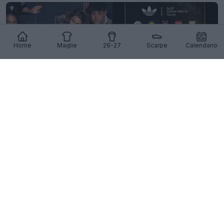
Home
Maglie
26-27
Scarpe
Calendario
Adidas lancia il Trefoil per tutte le squadre più
importanti
59
10
0
18.4K
48m