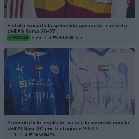
È stata lanciata la splendida giacca da trasferta
dell’AS Roma 26-27
25
5
0
1.4K
46m
UFFICIALE
Presentate le maglie da casa e la seconda maglia
dell’Al Nasr SC per la stagione 26-27
1
4
0
66
47m