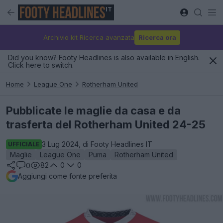
IT
Archivio kit Ricerca avanzata
Ricerca ora
Did you know? Footy Headlines is also available in English.
Click here to switch.
Home
League One
Rotherham United
Pubblicate le maglie da casa e da
trasferta del Rotherham United 24-25
3 Lug 2024, di Footy Headlines IT
UFFICIALE
Maglie
League One
Puma
Rotherham United
82
0
0
0
Aggiungi come fonte preferita