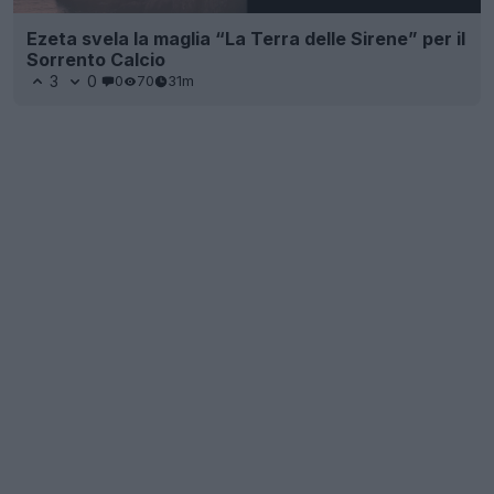
Ezeta svela la maglia “La Terra delle Sirene” per il
Sorrento Calcio
3
0
0
70
31m