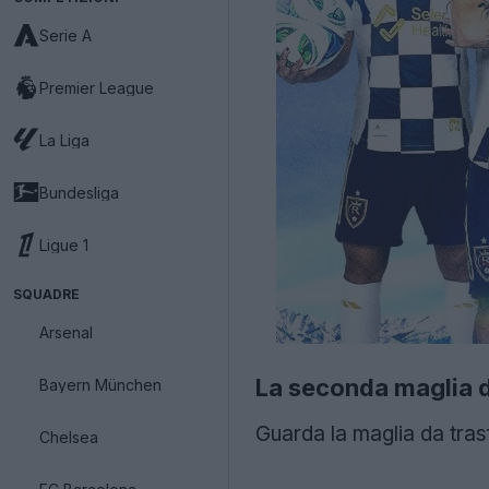
Serie A
Premier League
La Liga
Bundesliga
Ligue 1
SQUADRE
Arsenal
La seconda maglia de
Bayern München
Guarda la maglia da tras
Chelsea