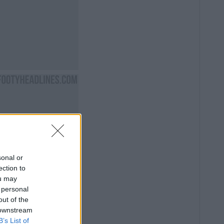
sonal or
ection to
ou may
 personal
out of the
 downstream
B’s List of