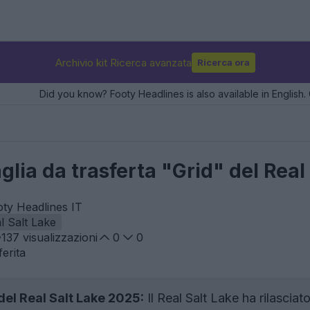
Archivio kit Ricerca avanzata
Ricerca ora
Did you know? Footy Headlines is also available in English. 
aglia da trasferta "Grid" del Rea
oty Headlines IT
l Salt Lake
137
visualizzazioni
0
0
erita
del Real Salt Lake 2025:
Il Real Salt Lake ha rilascia