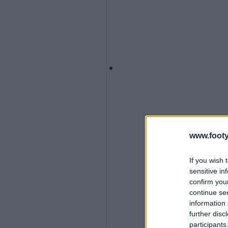
www.footy
If you wish 
sensitive in
confirm you
continue se
information 
further disc
participants