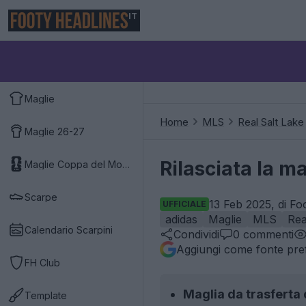
IT
Maglie
Home
MLS
Real Salt Lake
Maglie 26-27
Rilasciata la m
Maglie Coppa del Mondo 2026
Scarpe
13 Feb 2025, di Fo
UFFICIALE
adidas
Maglie
MLS
Rea
Calendario Scarpini
Condividi
0
commenti
Aggiungi come fonte pref
FH Club
Maglia da trasferta 
Template