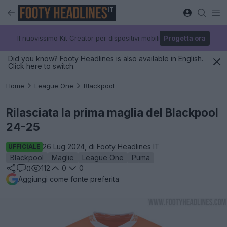
IT
Il nuovissimo Kit Creator per dispositivi mobili
Progetta ora
Did you know? Footy Headlines is also available in English.
Click here to switch.
Home
League One
Blackpool
Rilasciata la prima maglia del Blackpool
24-25
26 Lug 2024, di Footy Headlines IT
UFFICIALE
Blackpool
Maglie
League One
Puma
112
0
0
0
Aggiungi come fonte preferita