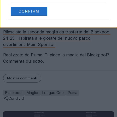
CONFIRM
La maglia Blackpool F.C. 2024-2025 di Puma è
disponibile dal 26 luglio, al prezzo di 55 sterline.
Rilasciata la seconda maglia da trasferta del Blackpool
24-25 - Ispirata alle giostre del nuovo parco
divertimenti Main Sponsor
Realizzato da Puma. Ti piace la maglia del Blackpool?
Commenta qui sotto.
Mostra commenti
Blackpool
Maglie
League One
Puma
Condividi