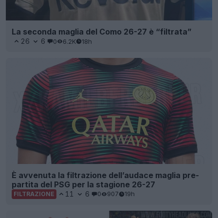
La seconda maglia del Como 26-27 è “filtrata”
26
6
0
6.2K
18h
È avvenuta la filtrazione dell’audace maglia pre-
partita del PSG per la stagione 26-27
11
6
0
907
19h
FILTRAZIONE