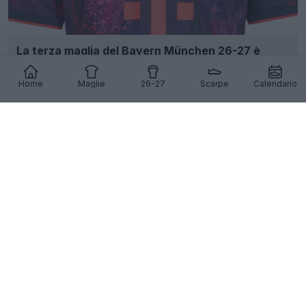
La terza maglia del Bayern München 26-27 è
stata filtrata - Foto ufficiali
82
51
0
102.6K
23h
Home
Maglie
26-27
Scarpe
Calendario
Trapelata la terza maglia pre-partita dell’FC
Barcelona per la stagione 26-27
9
3
0
1.7K
1g
FILTRAZIONE