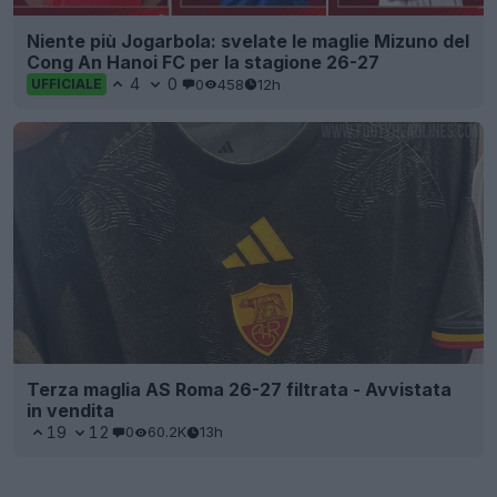
Niente più Jogarbola: svelate le maglie Mizuno del
Cong An Hanoi FC per la stagione 26-27
4
0
0
458
12h
UFFICIALE
Terza maglia AS Roma 26-27 filtrata - Avvistata
in vendita
19
12
0
60.2K
13h