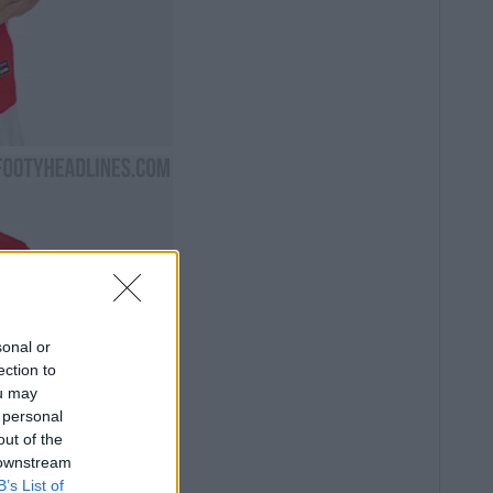
sonal or
ection to
ou may
 personal
out of the
 downstream
B’s List of