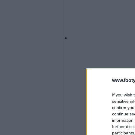
www.footy
If you wish 
sensitive in
confirm you
continue se
information 
further disc
participants