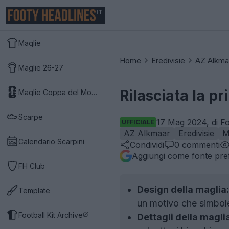
IT
Maglie
Home
Eredivisie
AZ Alkma
Maglie 26-27
Rilasciata la p
Maglie Coppa del Mondo 2026
Scarpe
17 Mag 2024, di Fo
UFFICIALE
AZ Alkmaar
Eredivisie
M
Calendario Scarpini
Condividi
0
commenti
Aggiungi come fonte pref
FH Club
Design della maglia:
Template
un motivo che simbol
Football Kit Archive
Dettagli della magli