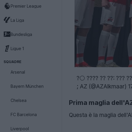
Premier League
La Liga
Bundesliga
Ligue 1
SQUADRE
Arsenal
?⚪ ???? ?? ??: ??? ?
; AZ (@AZAlkmaar)
1
Bayern München
Chelsea
Prima maglia dell'
Questa è la maglia dell'
FC Barcelona
Liverpool