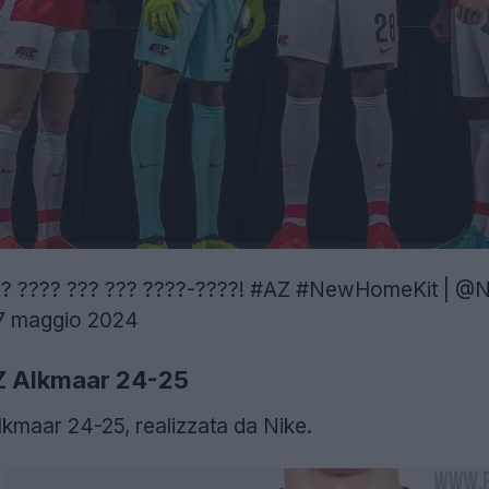
?? ???? ??? ??? ????-????!
#AZ
#NewHomeKit
|
@N
7 maggio 2024
AZ Alkmaar 24-25
Alkmaar 24-25, realizzata da Nike.