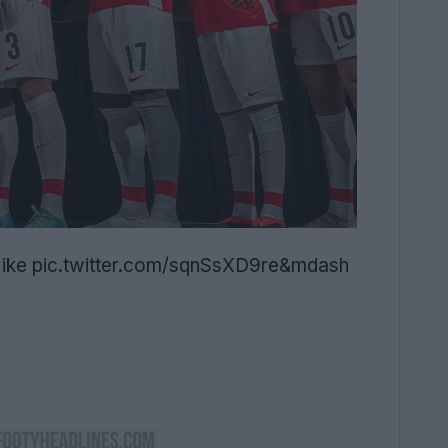
ike
pic.twitter.com/sqnSsXD9re&mdash