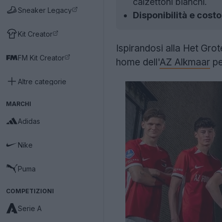
calzettoni bianchi.
Sneaker Legacy
Disponibilità e costo
Kit Creator
Ispirandosi alla Het Gr
FM Kit Creator
home dell'
AZ Alkmaar
pe
Altre categorie
MARCHI
Adidas
Nike
Puma
COMPETIZIONI
Serie A