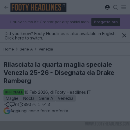
IT
Il nuovissimo Kit Creator per dispositivi mobili
Progetta ora
Did you know? Footy Headlines is also available in English.
Click here to switch.
Home
Serie A
Venezia
Rilasciata la quarta maglia speciale
Venezia 25-26 - Disegnata da Drake
Ramberg
10 Feb 2026, di Footy Headlines IT
UFFICIALE
Maglie
Nocta
Serie A
Venezia
893
1
3
0
Aggiungi come fonte preferita