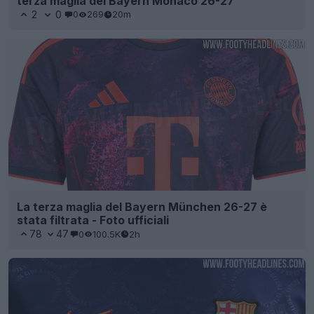
terza maglia del Bayern Monaco 26-27
2
0
0
269
20m
La terza maglia del Bayern München 26-27 è
stata filtrata - Foto ufficiali
78
47
0
100.5K
2h