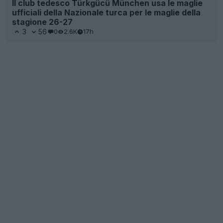
Il club tedesco Türkgücü München usa le maglie
ufficiali della Nazionale turca per le maglie della
stagione 26-27
3
56
0
2.6K
17h