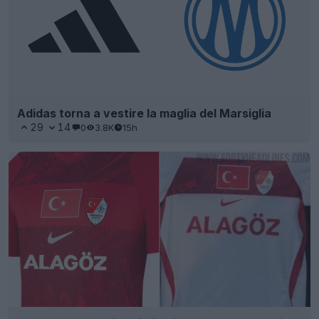
Adidas torna a vestire la maglia del Marsiglia
29
14
0
3.8K
15h