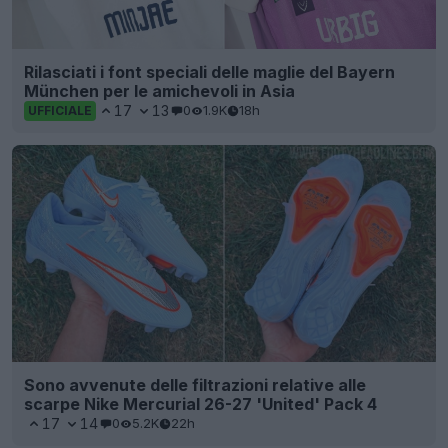
Rilasciati i font speciali delle maglie del Bayern
München per le amichevoli in Asia
17
13
0
1.9K
18h
UFFICIALE
Sono avvenute delle filtrazioni relative alle
scarpe Nike Mercurial 26-27 'United' Pack 4
17
14
0
5.2K
22h