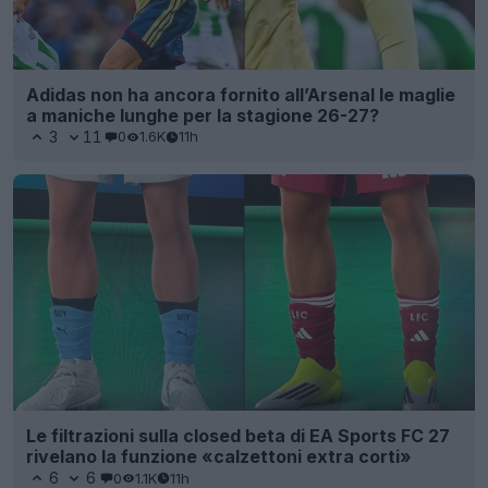
Adidas non ha ancora fornito all’Arsenal le maglie
a maniche lunghe per la stagione 26-27?
3
11
0
1.6K
11h
Le filtrazioni sulla closed beta di EA Sports FC 27
rivelano la funzione «calzettoni extra corti»
6
6
0
1.1K
11h