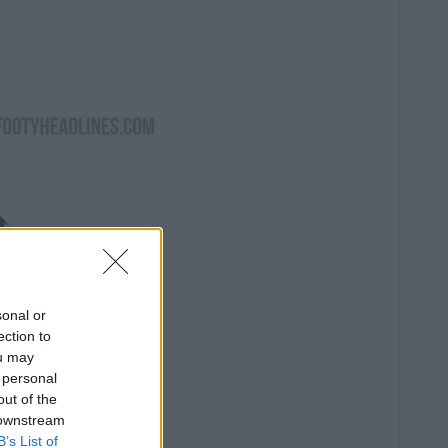
sonal or
ection to
ou may
 personal
out of the
 downstream
B’s List of