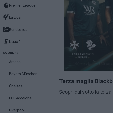
Premier League
La Liga
Bundesliga
Ligue 1
SQUADRE
Arsenal
Bayern München
Terza maglia Black
Chelsea
Scopri qui sotto la terz
FC Barcelona
Liverpool