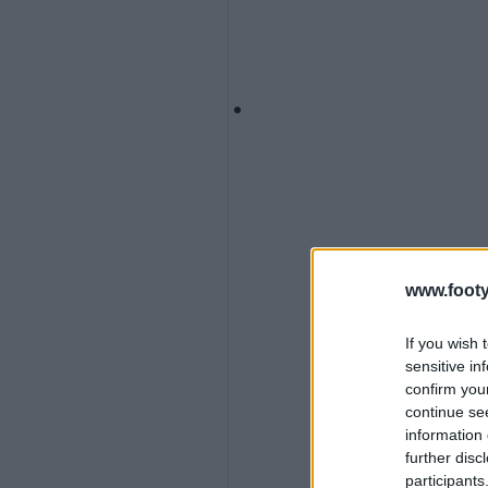
www.footy
If you wish 
sensitive in
confirm you
continue se
information 
further disc
participants