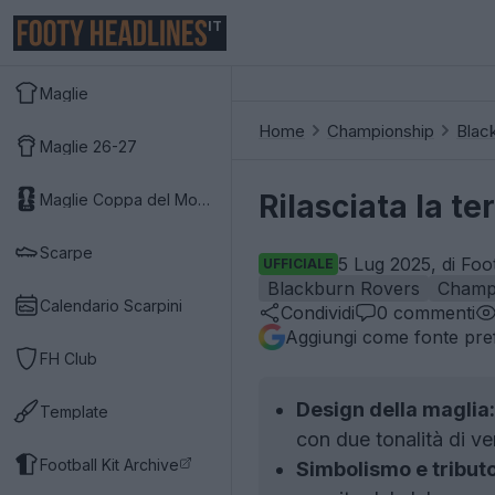
IT
Maglie
Home
Championship
Blac
Maglie 26-27
Rilasciata la t
Maglie Coppa del Mondo 2026
Scarpe
5 Lug 2025, di Foo
UFFICIALE
Blackburn Rovers
Champ
Calendario Scarpini
Condividi
0
commenti
Aggiungi come fonte pref
FH Club
Design della maglia:
Template
con due tonalità di ve
Football Kit Archive
Simbolismo e tributo