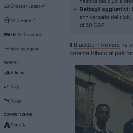
nascita del club e ono
Sneaker Legacy
Dettagli aggiuntivi:
L
anniversario del club
Kit Creator
di 60 GBP.
FM Kit Creator
Il
Blackburn Rovers
ha s
Altre categorie
potente tributo al patrimon
MARCHI
Adidas
Nike
Puma
COMPETIZIONI
Serie A