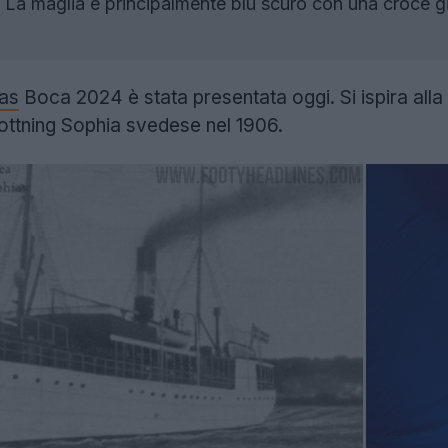
La maglia è principalmente blu scuro con una croce gialla
as
Boca 2024 è stata presentata oggi. Si ispira all
Drottning Sophia svedese nel 1906.