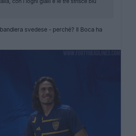
, con i loghi gialli e le tre strisce blu
a bandiera svedese - perché? Il Boca ha