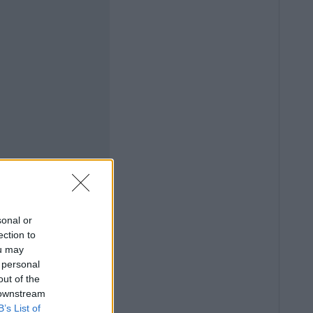
sonal or
ection to
ou may
 personal
out of the
 downstream
B’s List of