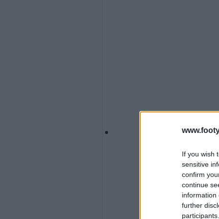
www.footy
If you wish 
sensitive in
confirm you
continue se
information 
further disc
participants