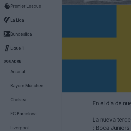
Premier League
La Liga
Bundesliga
Ligue 1
SQUADRE
Arsenal
Bayern München
Chelsea
En el día de nu
FC Barcelona
La nueva terce
; Boca Juniors
Liverpool