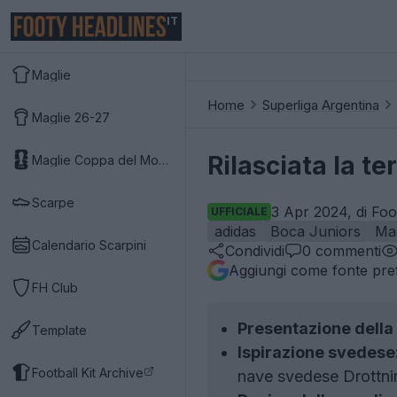
IT
Maglie
Home
Superliga Argentina
Maglie 26-27
Rilasciata la t
Maglie Coppa del Mondo 2026
Scarpe
3 Apr 2024, di Foo
UFFICIALE
adidas
Boca Juniors
Mag
Calendario Scarpini
Condividi
0
commenti
Aggiungi come fonte pref
FH Club
Presentazione della 
Template
Ispirazione svedese
Football Kit Archive
nave svedese Drottni