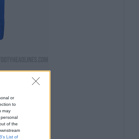
sonal or
ection to
ou may
 personal
out of the
 downstream
B’s List of