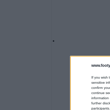
www.footy
If you wish 
sensitive in
confirm you
continue se
information 
further disc
participants