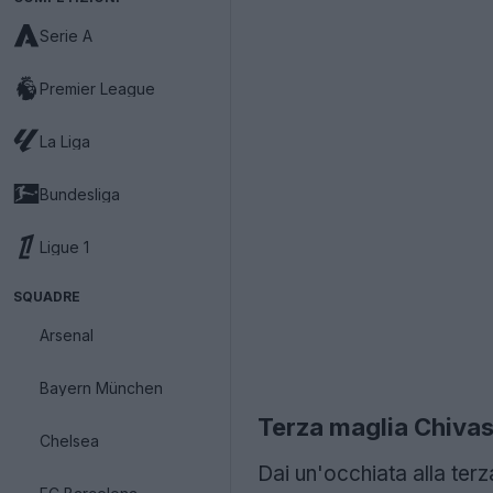
Serie A
Premier League
La Liga
Bundesliga
Ligue 1
SQUADRE
Arsenal
Bayern München
Terza maglia Chiva
Chelsea
Dai un'occhiata alla ter