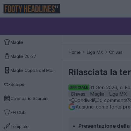
IT
Maglie
Home
Liga MX
Chivas
Maglie 26-27
Rilasciata la t
Maglie Coppa del Mondo 2026
Scarpe
31 Gen 2026, di Fo
UFFICIALE
Chivas
Maglie
Liga MX
Calendario Scarpini
Condividi
0
commenti
Aggiungi come fonte pref
FH Club
Presentazione della 
Template