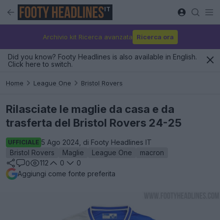
IT
Archivio kit Ricerca avanzata
Ricerca ora
Did you know? Footy Headlines is also available in English.
Click here to switch.
Home
League One
Bristol Rovers
Rilasciate le maglie da casa e da
trasferta del Bristol Rovers 24-25
5 Ago 2024, di Footy Headlines IT
UFFICIALE
Bristol Rovers
Maglie
League One
macron
112
0
0
0
Aggiungi come fonte preferita