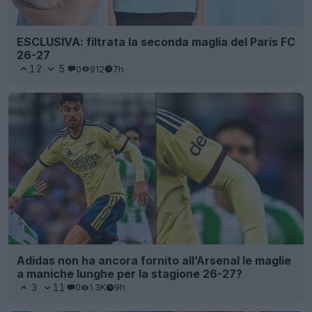
ESCLUSIVA: filtrata la seconda maglia del Paris FC
26-27
12
5
0
912
7h
Adidas non ha ancora fornito all’Arsenal le maglie
a maniche lunghe per la stagione 26-27?
3
11
0
1.3K
9h