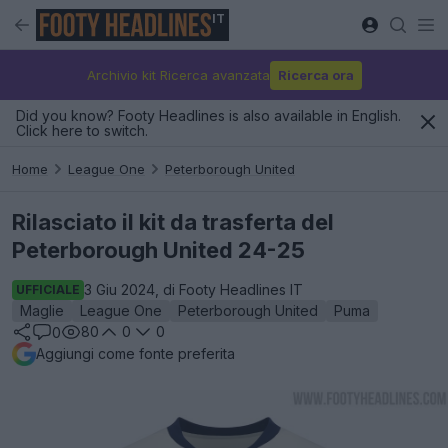
IT
Archivio kit Ricerca avanzata
Ricerca ora
Did you know? Footy Headlines is also available in English.
Click here to switch.
Home
League One
Peterborough United
Rilasciato il kit da trasferta del
Peterborough United 24-25
3 Giu 2024, di Footy Headlines IT
UFFICIALE
Maglie
League One
Peterborough United
Puma
80
0
0
0
Aggiungi come fonte preferita