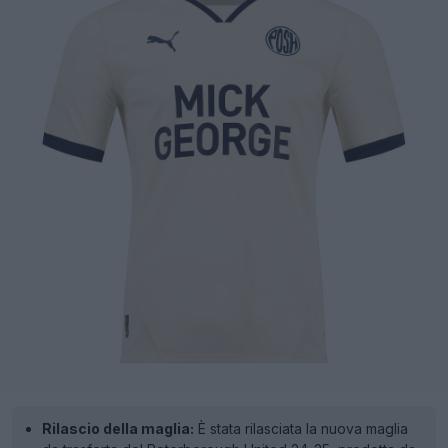
Rilascio della maglia:
È stata rilasciata la nuova maglia