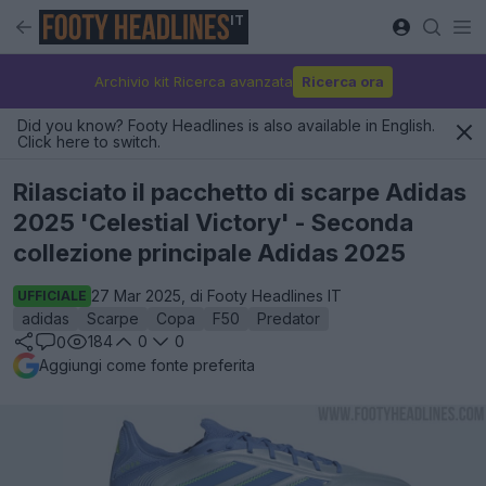
IT
Archivio kit Ricerca avanzata
Ricerca ora
Did you know? Footy Headlines is also available in English.
Click here to switch.
Rilasciato il pacchetto di scarpe Adidas
2025 'Celestial Victory' - Seconda
collezione principale Adidas 2025
27 Mar 2025, di Footy Headlines IT
UFFICIALE
adidas
Scarpe
Copa
F50
Predator
184
0
0
0
Aggiungi come fonte preferita