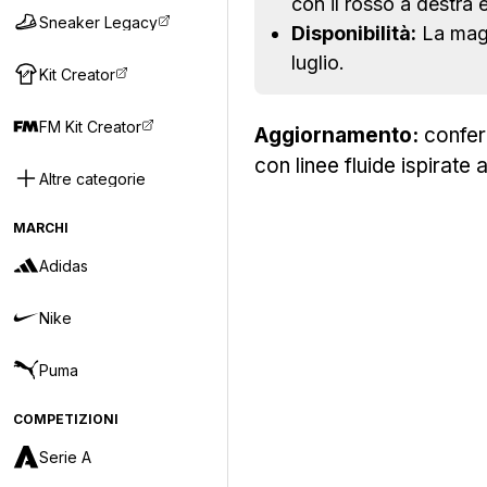
con il rosso a destra e
Sneaker Legacy
Disponibilità:
La magl
luglio.
Kit Creator
FM Kit Creator
Aggiornamento:
conferm
con linee fluide ispirate
Altre categorie
MARCHI
Adidas
Nike
Puma
COMPETIZIONI
Serie A