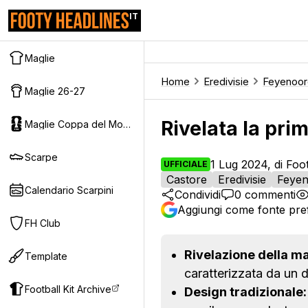
IT
Maglie
Home
Eredivisie
Feyenoor
Maglie 26-27
Rivelata la pri
Maglie Coppa del Mondo 2026
Scarpe
1 Lug 2024, di Foo
UFFICIALE
Castore
Eredivisie
Feye
Calendario Scarpini
Condividi
0
commenti
Aggiungi come fonte pref
FH Club
Rivelazione della ma
Template
caratterizzata da un d
Football Kit Archive
Design tradizionale: