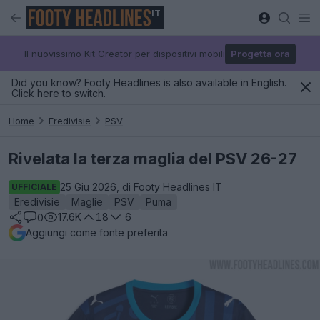
IT
Il nuovissimo Kit Creator per dispositivi mobili
Progetta ora
Did you know? Footy Headlines is also available in English.
Click here to switch.
Home
Eredivisie
PSV
Rivelata la terza maglia del PSV 26-27
25 Giu 2026, di Footy Headlines IT
UFFICIALE
Eredivisie
Maglie
PSV
Puma
17.6K
18
6
0
Aggiungi come fonte preferita