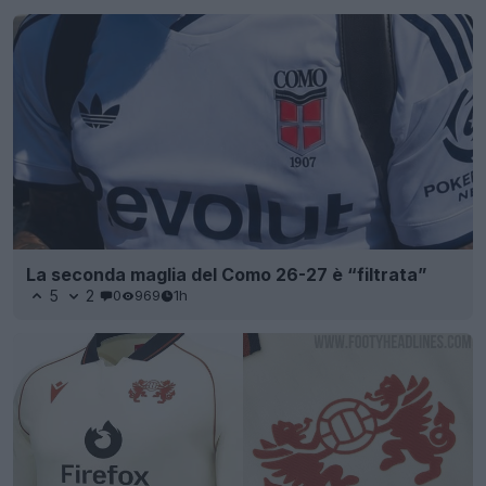
La seconda maglia del Como 26-27 è “filtrata”
5
2
0
969
1h