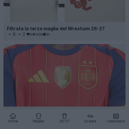
Filtrata la terza maglia del Wrexham 26-27
8
2
0
309
1h
Adidas Spagna: lanciata l’edizione “World Cup
Winners 2 Star Maglia” per i Mondiali 2026 –
Home
Maglie
26-27
Scarpe
Calendario
Disponibile dalla prossima settimana