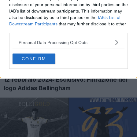
al suo paese natale, l'Inghilterra. Combina il bianco, il
disclosure of your personal information by third parties on the
IAB’s list of downstream participants. This information may
rosso e il blu.
also be disclosed by us to third parties on the
IAB’s List of
Scarpe da calcio Adidas Predator Bellingham
Downstream Participants
that may further disclose it to other
third parties.
Signature
Personal Data Processing Opt Outs
Possiamo anche filtrare che Adidas rilascerà presto le
prime scarpe da calcio firmate Bellingham, ma non
CONFIRM
abbiamo ancora informazioni sulla data esatta e sul
colore.
12 febbraio 2024: Esclusivo: Filtrazione del
logo Adidas Bellingham