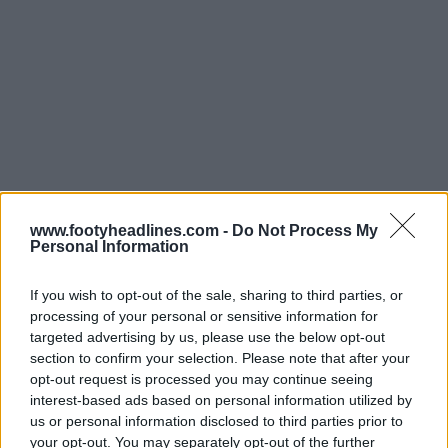
www.footyheadlines.com -
Do Not Process My
Personal Information
If you wish to opt-out of the sale, sharing to third parties, or
processing of your personal or sensitive information for
targeted advertising by us, please use the below opt-out
section to confirm your selection. Please note that after your
opt-out request is processed you may continue seeing
interest-based ads based on personal information utilized by
us or personal information disclosed to third parties prior to
La
prima collezione Adidas Bellingham
rende omaggio
your opt-out. You may separately opt-out of the further