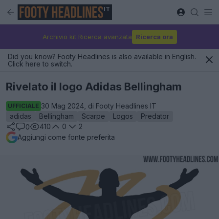
IT
Archivio kit Ricerca avanzata
Ricerca ora
Did you know? Footy Headlines is also available in English.
Click here to switch.
Rivelato il logo Adidas Bellingham
30 Mag 2024, di Footy Headlines IT
UFFICIALE
adidas
Bellingham
Scarpe
Logos
Predator
410
0
2
0
Aggiungi come fonte preferita