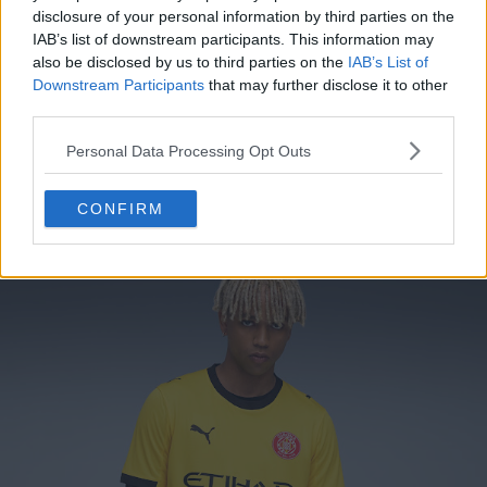
disclosure of your personal information by third parties on the
IAB’s list of downstream participants. This information may
also be disclosed by us to third parties on the
IAB’s List of
Downstream Participants
that may further disclose it to other
third parties.
La maglia da trasferta del Girona FC 2025-2026
firmata Puma
è piuttosto semplice, con il giallo come
Personal Data Processing Opt Outs
colore principale e dettagli neri. Il colletto e le rifiniture
delle maniche creano un netto contrasto, mentre lo
CONFIRM
stemma rosso del club risalta sul fondo giallo.