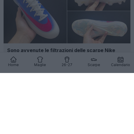
Sono avvenute le filtrazioni delle scarpe Nike
Mercurial Vapor 17 nei colori bianco/blu/rosa
5
11
0
1K
1g
Home
Maglie
26-27
Scarpe
Calendario