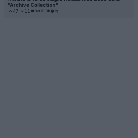
"Archive Collection"
47
11
0
18.9K
1g