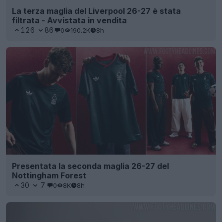
La terza maglia del Liverpool 26-27 è stata
filtrata - Avvistata in vendita
126
86
0
190.2K
8h
Presentata la seconda maglia 26-27 del
Nottingham Forest
30
7
0
8K
8h