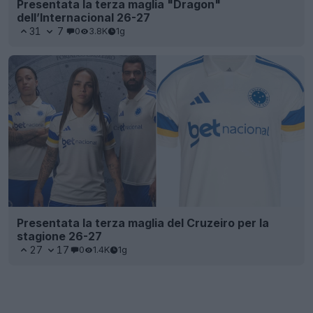
Presentata la terza maglia "Dragon"
dell’Internacional 26-27
31
7
0
3.8K
1g
Presentata la terza maglia del Cruzeiro per la
stagione 26-27
27
17
0
1.4K
1g