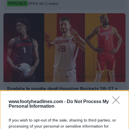
FIFA Kit Creator
UFFICIALE
Svelate le maglie degli Houston Rockets 26-27 +
Nuovo logo
Basketball Jersey Archive
1g
UFFICALE
www.footyheadlines.com -
Do Not Process My
Personal Information
If you wish to opt-out of the sale, sharing to third parties, or
processing of your personal or sensitive information for