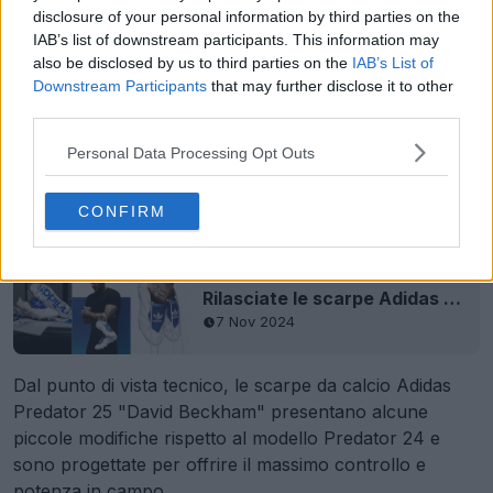
disclosure of your personal information by third parties on the
IAB’s list of downstream participants. This information may
also be disclosed by us to third parties on the
IAB’s List of
Downstream Participants
that may further disclose it to other
third parties.
Personal Data Processing Opt Outs
CONFIRM
Rilasciate le scarpe Adidas Predator 'David Beckham' 2024 - Disponibili ora - 3.000 paia in tutto il mondo
7 Nov 2024
Dal punto di vista tecnico, le scarpe da calcio Adidas
Predator 25 "David Beckham" presentano alcune
piccole modifiche rispetto al modello Predator 24 e
sono progettate per offrire il massimo controllo e
potenza in campo.