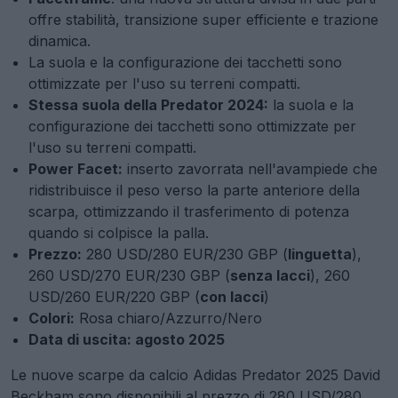
offre stabilità, transizione super efficiente e trazione
dinamica.
La suola e la configurazione dei tacchetti sono
ottimizzate per l'uso su terreni compatti.
Stessa suola della Predator 2024:
la suola e la
configurazione dei tacchetti sono ottimizzate per
l'uso su terreni compatti.
Power Facet:
inserto zavorrata nell'avampiede che
ridistribuisce il peso verso la parte anteriore della
scarpa, ottimizzando il trasferimento di potenza
quando si colpisce la palla.
Prezzo:
280 USD/280 EUR/230 GBP (
linguetta
),
260 USD/270 EUR/230 GBP (
senza lacci
), 260
USD/260 EUR/220 GBP (
con lacci
)
Colori:
Rosa chiaro/Azzurro/Nero
Data di uscita: agosto 2025
Le nuove scarpe da calcio Adidas Predator 2025 David
Beckham sono disponibili al prezzo di 280 USD/280