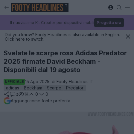
IT
Il nuovissimo Kit Creator per dispositivi mobili
Progetta ora
Did you know? Footy Headlines is also available in English.
Click here to switch.
Svelate le scarpe rosa Adidas Predator
2025 firmate David Beckham -
Disponibili dal 19 agosto
15 Ago 2025, di Footy Headlines IT
UFFICIALE
adidas
Beckham
Scarpe
Predator
1K
0
0
0
Aggiungi come fonte preferita