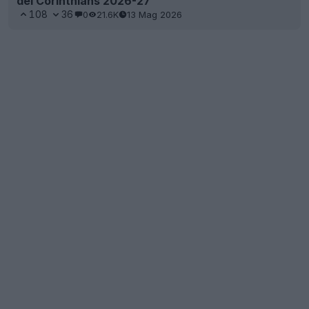
del Corinthians 2026-27
108
36
0
21.6K
13 Mag 2026