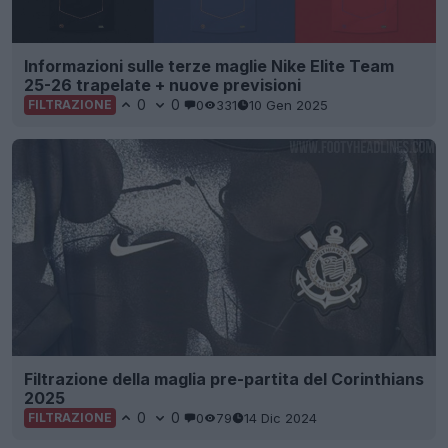
Informazioni sulle terze maglie Nike Elite Team
25-26 trapelate + nuove previsioni
0
0
0
331
10 Gen 2025
FILTRAZIONE
Filtrazione della maglia pre-partita del Corinthians
2025
0
0
0
79
14 Dic 2024
FILTRAZIONE