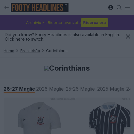
IT
Archivio kit Ricerca avanzata
Ricerca ora
Did you know? Footy Headlines is also available in English.
Click here to switch.
Home
Brasileirão
Corinthians
Corinthians
26-27 Maglie
2026 Maglie
25-26 Maglie
2025 Maglie
24-