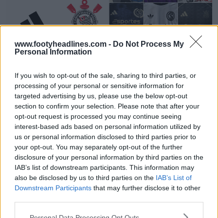
www.footyheadlines.com -
Do Not Process My
Personal Information
If you wish to opt-out of the sale, sharing to third parties, or
Concorso non ufficiale per la maglia Corinthians X
processing of your personal or sensitive information for
Adidas - Partecipa ora - Niente più Nike dal 2026
targeted advertising by us, please use the below opt-out
1
0
0
191
27 Mag 2025
section to confirm your selection. Please note that after your
opt-out request is processed you may continue seeing
interest-based ads based on personal information utilized by
us or personal information disclosed to third parties prior to
your opt-out. You may separately opt-out of the further
disclosure of your personal information by third parties on the
IAB’s list of downstream participants. This information may
also be disclosed by us to third parties on the
IAB’s List of
Downstream Participants
that may further disclose it to other
third parties.
Personal Data Processing Opt Outs