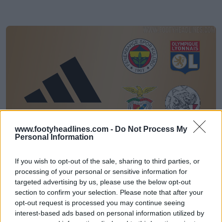
www.footyheadlines.com -
Do Not Process My
Personal Information
Ajax, Benfica, Lione e Fenerbahçe diventeranno
squadre d'élite locali Adidas
If you wish to opt-out of the sale, sharing to third parties, or
37
16
0
12.3K
26 Feb 2026
processing of your personal or sensitive information for
targeted advertising by us, please use the below opt-out
section to confirm your selection. Please note that after your
opt-out request is processed you may continue seeing
interest-based ads based on personal information utilized by