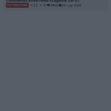
commemorative nella stagione 26-27
12
6
0
9K
29 Lug 2026
FILTRAZIONE