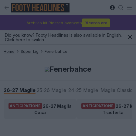
IT
Archivio kit Ricerca avanzata
Ricerca ora
Did you know? Footy Headlines is also available in English.
Click here to switch.
Home
Süper Lig
Fenerbahce
Fenerbahce
26-27 Maglie
25-26 Maglie
24-25 Maglie
Maglie Classic
26-27 Maglia
26-27 Ma
ANTICIPAZIONE
ANTICIPAZIONE
Casa
Trasferta