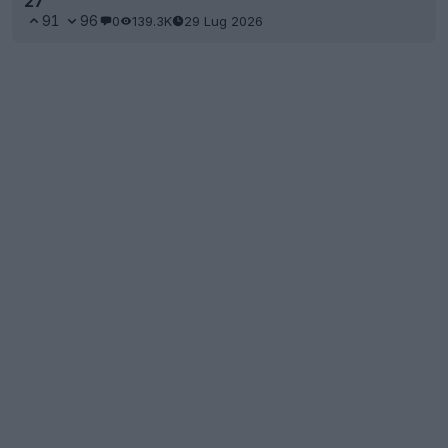
27
91
96
0
139.3K
29 Lug 2026