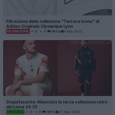
Filtrazione della collezione "Terrace Icons" di
Adidas Originals Olympique Lyon
0
0
0
164
4 Feb 2025
FILTRAZIONE
Stupefacente: Rilasciata la terza collezione retrò
del Lione 24-25
0
0
0
104
27 Ago 2024
UFFICIALE