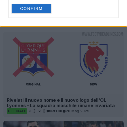
CONFIRM
Rivelati il nuovo nome e il nuovo logo dell'OL
Lyonnes - La squadra maschile rimane invariata
3
0
0
1.8K
20 Mag 2025
UFFICIALE