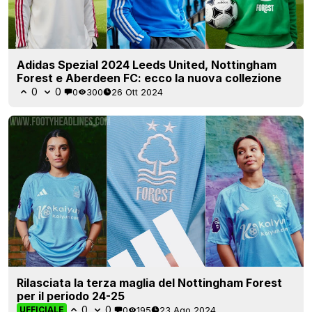
Adidas Spezial 2024 Leeds United, Nottingham
Forest e Aberdeen FC: ecco la nuova collezione
0
0
0
300
26 Ott 2024
Rilasciata la terza maglia del Nottingham Forest
per il periodo 24-25
0
0
0
195
23 Ago 2024
UFFICIALE