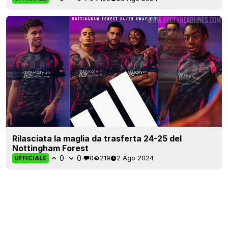
Rilasciata la maglia da trasferta 24-25 del
Nottingham Forest
0
0
0
219
2 Ago 2024
UFFICIALE