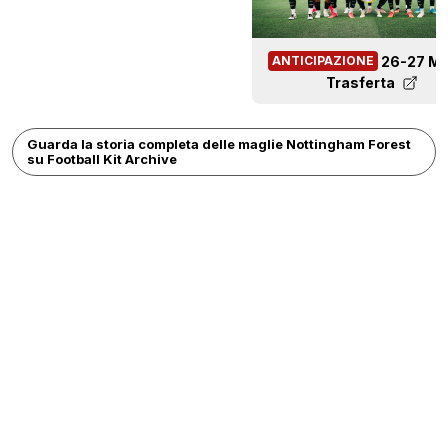
26-27 Ma
ANTICIPAZIONE
Trasferta
Guarda la storia completa delle maglie Nottingham Forest
su Football Kit Archive