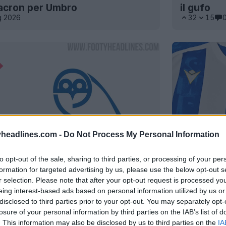
acron per Umbro
il gufo
g 2026
32
15
headlines.com -
Do Not Process My Personal Information
to opt-out of the sale, sharing to third parties, or processing of your per
formation for targeted advertising by us, please use the below opt-out s
r selection. Please note that after your opt-out request is processed y
eing interest-based ads based on personal information utilized by us or
ay tornerà al vecchio logo?
Sponsor o
disclosed to third parties prior to your opt-out. You may separately opt-
2025
dello She
losure of your personal information by third parties on the IAB’s list of
2016
. This information may also be disclosed by us to third parties on the
IA
0
0
0