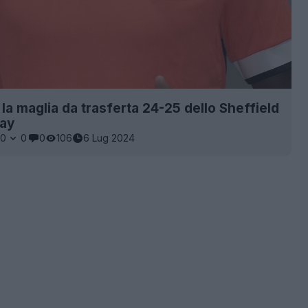
 la maglia da trasferta 24-25 dello Sheffield
ay
0
0
0
106
6 Lug 2024