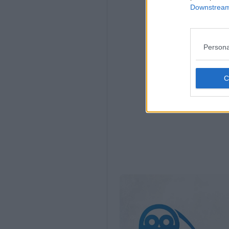
Downstream 
Persona