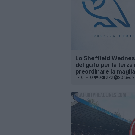
Lo Sheffield Wednesd
del gufo per la terza
preordinare la maglia
0
0
0
272
20 Set 