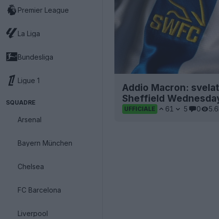
Premier League
La Liga
Bundesliga
Ligue 1
Addio Macron: svelat
Sheffield Wednesday
SQUADRE
61
5
0
5.
UFFICIALE
Arsenal
Bayern München
Chelsea
FC Barcelona
Liverpool