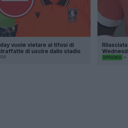
y vuole vietare ai tifosi di
Rilasciata
raffatte di uscire dallo stadio
Wednesd
024
UFFICIALE