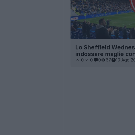
Lo Sheffield Wednesda
indossare maglie cont
0
0
0
67
10 Ago 2