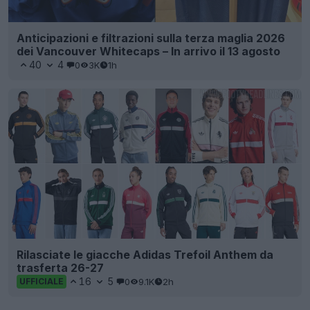
Anticipazioni e filtrazioni sulla terza maglia 2026
dei Vancouver Whitecaps – In arrivo il 13 agosto
40
4
0
3K
1h
Rilasciate le giacche Adidas Trefoil Anthem da
trasferta 26-27
16
5
0
9.1K
2h
UFFICIALE