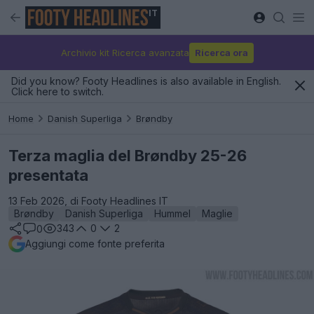
IT
Archivio kit Ricerca avanzata
Ricerca ora
Did you know? Footy Headlines is also available in English.
Click here to switch.
Home
Danish Superliga
Brøndby
Terza maglia del Brøndby 25-26
presentata
13 Feb 2026, di Footy Headlines IT
Brøndby
Danish Superliga
Hummel
Maglie
343
0
2
0
Aggiungi come fonte preferita